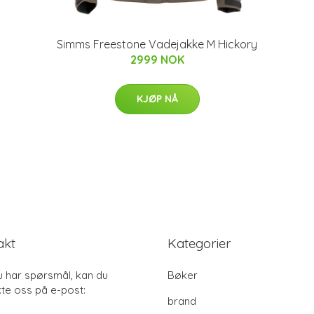
Simms Freestone Vadejakke M Hickory
2999 NOK
KJØP NÅ
akt
Kategorier
u har spørsmål, kan du
Bøker
te oss på e-post:
brand