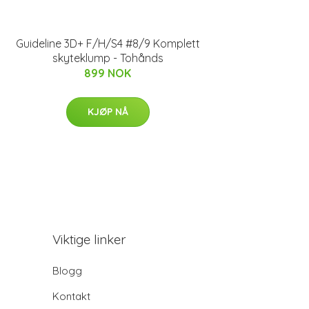
Guideline 3D+ F/H/S4 #8/9 Komplett
skyteklump - Tohånds
899 NOK
KJØP NÅ
Viktige linker
Blogg
Kontakt