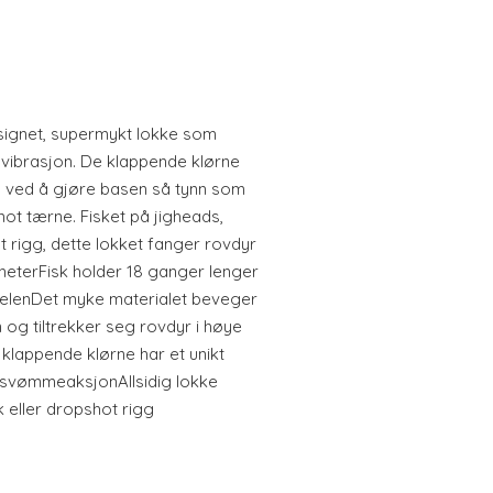
esignet, supermykt lokke som
vibrasjon. De klappende klørne
n ved å gjøre basen så tynn som
t tærne. Fisket på jigheads,
t rigg, dette lokket fanger rovdyr
gheterFisk holder 18 ganger lenger
elenDet myke materialet beveger
og tiltrekker seg rovdyr i høye
klappende klørne har et unikt
g svømmeaksjonAllsidig lokke
 eller dropshot rigg