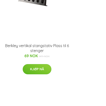
Berkley vertikal stangstativ Plass til 6
stenger
69 NOK
149 NOK
KJØP NÅ