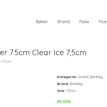
Bøker
Brand
Fiske
Flue
er 7.5cm Clear Ice 7,5cm
e 7,5cm
Kategorier:
brand
,
Berkley
Brand:
Berkley
Size:
7,5cm
89 NOK