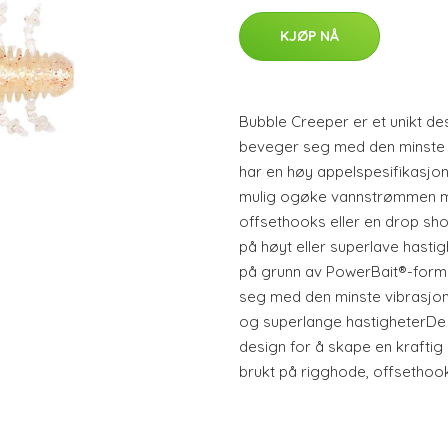
KJØP NÅ
Bubble Creeper er et unikt d
beveger seg med den minste 
har en høy appelspesifikasjo
mulig ogøke vannstrømmen mo
offsethooks eller en drop sho
på høyt eller superlave hasti
på grunn av PowerBait®-form
seg med den minste vibrasjon 
og superlange hastigheterDe 
design for å skape en krafti
brukt på rigghode, offsethook