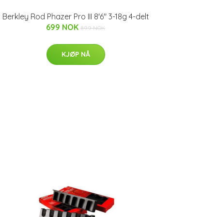
Berkley Rod Phazer Pro III 8'6" 3-18g 4-delt
699 NOK
899 NOK
KJØP NÅ