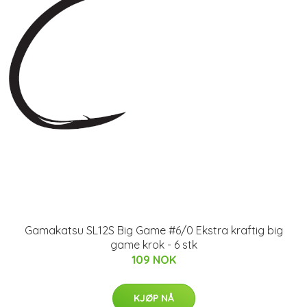
Gamakatsu SL12S Big Game #6/0 Ekstra kraftig big
game krok - 6 stk
109 NOK
KJØP NÅ