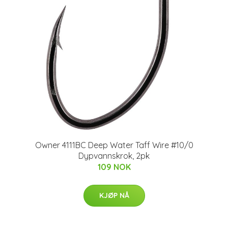
Owner 4111BC Deep Water Taff Wire #10/0
Dypvannskrok, 2pk
109 NOK
KJØP NÅ