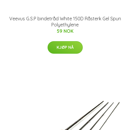
Veevus G.S.P bindetråd White 150D Råsterk Gel Spun
Polyethylene
59 NOK
KJØP NÅ