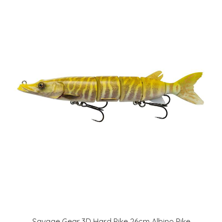
Savage Gear 3D Hard Pike 26cm Albino Pike