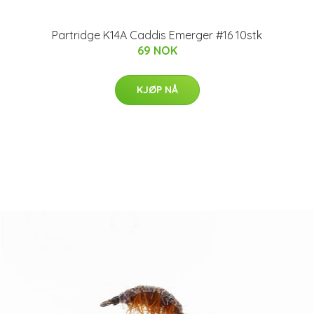
Partridge K14A Caddis Emerger #16 10stk
69 NOK
KJØP NÅ