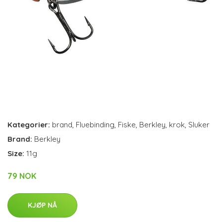
Kategorier:
brand
,
Fluebinding
,
Fiske
,
Berkley
,
krok
,
Sluker
Brand:
Berkley
Size:
11g
79 NOK
KJØP NÅ