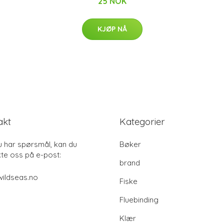
25 NOK
KJØP NÅ
akt
Kategorier
u har spørsmål, kan du
Bøker
te oss på e-post:
brand
ildseas.no
Fiske
Fluebinding
Klær