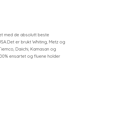
det med de absolutt beste
USA.Det er brukt Whiting, Metz og
Tiemco, Daiichi, Kamasan og
d 100% ensartet og fluene holder