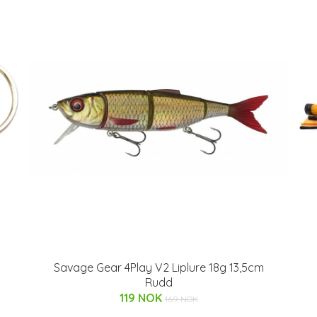
Savage Gear 4Play V2 Liplure 18g 13,5cm
Rudd
119 NOK
169 NOK