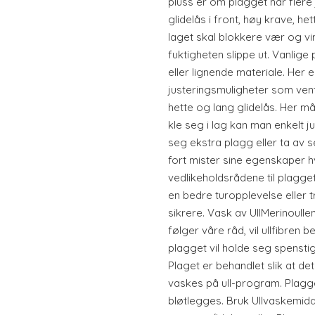
pluss er om plagget har flere
glidelås i front, høy krave, he
laget skal blokkere vær og vi
fuktigheten slippe ut. Vanlige
eller lignende materiale. Her 
justeringsmuligheter som vent
hette og lang glidelås. Her må 
kle seg i lag kan man enkelt 
seg ekstra plagg eller ta av 
fort mister sine egenskaper h
vedlikeholdsrådene til plagget
en bedre turopplevelse eller 
sikrere. Vask av UllMerinoulle
følger våre råd, vil ullfibren 
plagget vil holde seg spenstig 
Plaget er behandlet slik at d
vaskes på ull-program. Plagge
bløtlegges. Bruk Ullvaskemidd