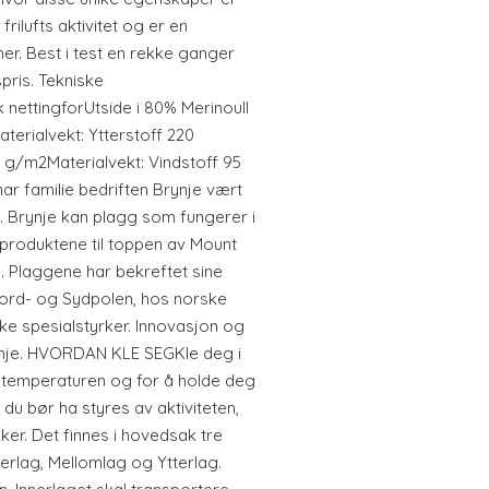
 frilufts aktivitet og er en
ner. Best i test en rekke ganger
pris. Tekniske
 nettingforUtside i 80% Merinoull
erialvekt: Ytterstoff 220
 g/m2Materialvekt: Vindstoff 95
 familie bedriften Brynje vært
t. Brynje kan plagg som fungerer i
k produktene til toppen av Mount
s. Plaggene har bekreftet sine
ord- og Sydpolen, hos norske
e spesialstyrker. Innovasjon og
ynje. HVORDAN KLE SEGKle deg i
re temperaturen og for å holde deg
du bør ha styres av aktiviteten,
ker. Det finnes i hovedsak tre
Innerlag, Mellomlag og Ytterlag.