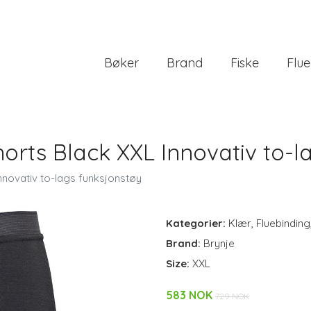
Bøker
Brand
Fiske
Flue
horts Black XXL Innovativ to-l
nnovativ to-lags funksjonstøy
Kategorier:
Klær
,
Fluebinding
Brand:
Brynje
Size:
XXL
583 NOK
729 NOK