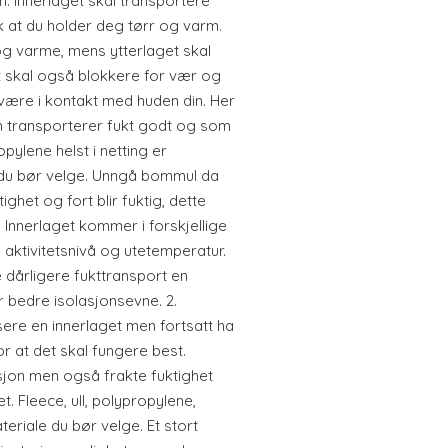
n. Innerlaget skal transportere
k at du holder deg tørr og varm.
og varme, mens ytterlaget skal
et skal også blokkere for vær og
r være i kontakt med huden din. Her
m transporterer fukt godt og som
opylene helst i netting er
 du bør velge. Unngå bommul da
tighet og fort blir fuktig, dette
d. Innerlaget kommer i forskjellige
a aktivitetsnivå og utetemperatur.
 dårligere fukttransport en
 bedre isolasjonsevne. 2.
ere en innerlaget men fortsatt ha
r at det skal fungere best.
sjon men også frakte fuktighet
et. Fleece, ull, polypropylene,
eriale du bør velge. Et stort