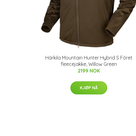
Härkila Mountain Hunter Hybrid S Fóret
fleecejakke, Willow Green
2199 NOK
KJØP NÅ