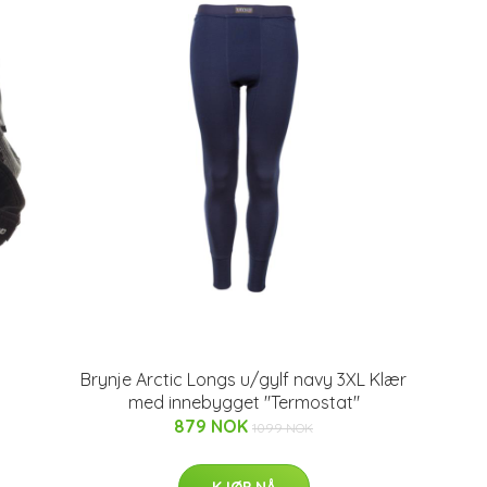
Brynje Arctic Longs u/gylf navy 3XL Klær
med innebygget "Termostat"
879 NOK
1099 NOK