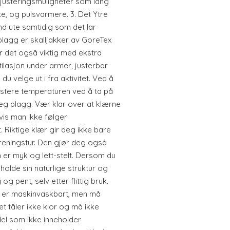
 justeringsmuligheter som lang
tte, og pulsvarmere. 3. Det Ytre
nd ute samtidig som det lar
 plagg er skalljakker av GoreTex
er det også viktig med ekstra
ilasjon under armer, justerbar
du velge ut i fra aktivitet. Ved å
justere temperaturen ved å ta på
seg plagg. Vær klar over at klærne
vis man ikke følger
. Riktige klær gir deg ikke bare
treningstur. Den gjør deg også
n er myk og lett-stelt. Dersom du
beholde sin naturlige struktur og
og pent, selv etter flittig bruk.
et er maskinvaskbart, men må
t tåler ikke klor og må ikke
el som ikke inneholder