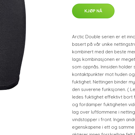
KJØP NÅ
Arctic Double serien er et inn
basert på vår unike nettingst
kombinert med den beste meri
lags kombinasjonen er meget l
som oppnås. Innsiden holder 
kontaktpunkter mot huden og 
fuktighet. Nettingen binder m
den suverene funksjonen. ( Let
ledes fuktighet effektivt bort
og fordamper fuktigheten vid
lag over luftlommene i nettin
vindstopper i front. Ingen a
egenskapene i ett og samme p
aktører innen forskjellige fel