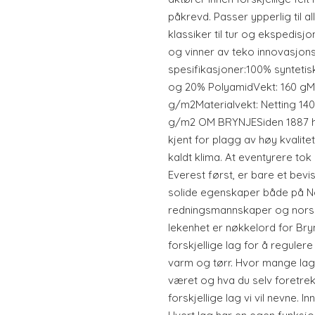
påkrevd. Passer ypperlig til all
klassiker til tur og ekspedisjo
og vinner av teko innovasjons
spesifikasjoner:100% syntetisk
og 20% PolyamidVekt: 160 gMat
g/m2Materialvekt: Netting 140
g/m2 OM BRYNJESiden 1887 har
kjent for plagg av høy kvalite
kaldt klima. At eventyrere to
Everest først, er bare et bevi
solide egenskaper både på N
redningsmannskaper og norsk
lekenhet er nøkkelord for Br
forskjellige lag for å regule
varm og tørr. Hvor mange lag 
været og hva du selv foretrek
forskjellige lag vi vil nevne. 