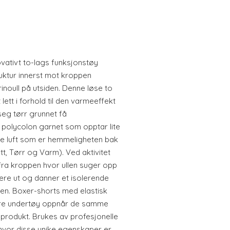
ovativt to-lags funksjonstøy
ruktur innerst mot kroppen
noull på utsiden. Denne løse to
ett i forhold til den varmeeffekt
seg tørr grunnet få
polycolon garnet som opptar lite
ye luft som er hemmeligheten bak
t, Tørr og Varm). Ved aktivitet
 fra kroppen hvor ullen suger opp
ere ut og danner et isolerende
gen. Boxer-shorts med elastisk
ndre undertøy oppnår de samme
rodukt. Brukes av profesjonelle
t hvor disse unike egenskaper er