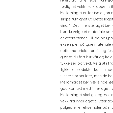
Hvert lag har en egen funksjo
fuktighet vekk fra kroppen sli
Mellomlaget er for isolasjon 
slippe fuktighet ut. Dette lag
vind. 1. Det innerste laget bø
bør du velge et materiale so
er ettersittende. Ull og polypr
eksempler på type materiale
dette materialet tar til seg fuk
gjør at du fort blir våt og kal
tykkelser og vekt. Velg ut i fr
Tykkere produkter kan ha noe
tynnere produkter, men de har
Mellomlaget bør være noe løs
god kontakt med innerlaget fo
Mellomlaget skal gi deg isola
vekk fra innerlaget til ytterlag
polyester er eksempler på mat