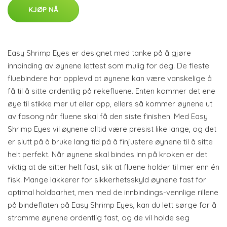
KJØP NÅ
Easy Shrimp Eyes er designet med tanke på å gjøre
innbinding av øynene lettest som mulig for deg. De fleste
fluebindere har opplevd at øynene kan være vanskelige å
få til å sitte ordentlig på rekefluene. Enten kommer det ene
øye til stikke mer ut eller opp, ellers så kommer øynene ut
av fasong når fluene skal få den siste finishen. Med Easy
Shrimp Eyes vil øynene alltid være presist like lange, og det
er slutt på å bruke lang tid på å finjustere øynene til å sitte
helt perfekt. Når øynene skal bindes inn på kroken er det
viktig at de sitter helt fast, slik at fluene holder til mer enn én
fisk. Mange lakkerer for sikkerhetsskyld øynene fast for
optimal holdbarhet, men med de innbindings-vennlige rillene
på bindeflaten på Easy Shrimp Eyes, kan du lett sørge for å
stramme øynene ordentlig fast, og de vil holde seg