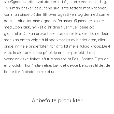
slik.Øynenes lette svai utad er lett å justere ved innbinding.
Hvis man ønsker at øynene skal sitte tettere mot kroppen,
kan man binde tråden litt over øyestilken, og dermed samle
dem litt alt etter dine egne preferanser. Øynene er lakkert
med Loon lakk, hvilket gjør dine fluer fluer pene og
glansfulle. Du kan bruke flere størrelser kroker til dine fluer,
man kan enten velge å klippe vekk litt av bindeflaten, eller
binde inn hele bindeflaten for å få litt mere fyldig kropp.De 4
viste krokstørrelsene på bilde nr 4. er perfekt til det
skandinaviske fisket, så til tross for at Easy Shrimp Eyes er
et produkt i kun 1 størrelse, bør det dekke behovet til det de
fleste for å binde en rekeflue.
Anbefalte produkter