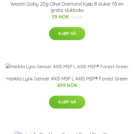
Westin Goby 20g Olive Diamond Kjøp 8 sluker få en
gratis slukboks
39 NOK
79 NOK
KJØP NÅ
Härkila Lynx Genser AXIS MSP L AXIS MSP® Forest Green
699 NOK
KJØP NÅ