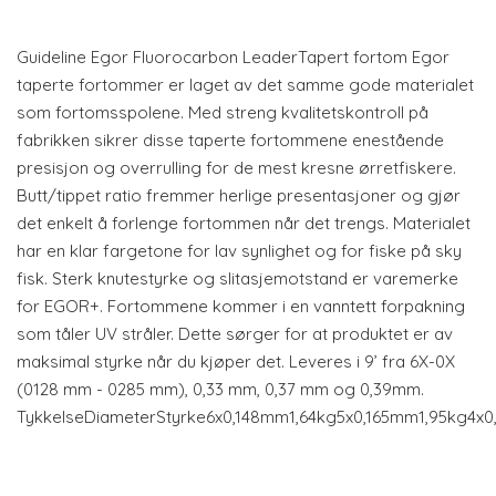
Guideline Egor Fluorocarbon LeaderTapert fortom Egor
taperte fortommer er laget av det samme gode materialet
som fortomsspolene. Med streng kvalitetskontroll på
fabrikken sikrer disse taperte fortommene enestående
presisjon og overrulling for de mest kresne ørretfiskere.
Butt/tippet ratio fremmer herlige presentasjoner og gjør
det enkelt å forlenge fortommen når det trengs. Materialet
har en klar fargetone for lav synlighet og for fiske på sky
fisk. Sterk knutestyrke og slitasjemotstand er varemerke
for EGOR+. Fortommene kommer i en vanntett forpakning
som tåler UV stråler. Dette sørger for at produktet er av
maksimal styrke når du kjøper det. Leveres i 9’ fra 6X-0X
(0128 mm - 0285 mm), 0,33 mm, 0,37 mm og 0,39mm.
TykkelseDiameterStyrke6x0,148mm1,64kg5x0,165mm1,95kg4