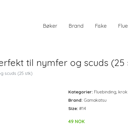
Bøker
Brand
Fiske
Flue
fekt til nymfer og scuds (25 
g scuds (25 stk)
Kategorier:
Fluebinding
,
krok
Brand:
Gamakatsu
Size:
#14
49 NOK