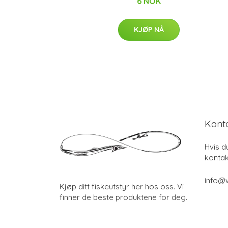
6 NOK
KJØP NÅ
Kont
Hvis d
kontak
info@w
Kjøp ditt fiskeutstyr her hos oss. Vi
finner de beste produktene for deg.