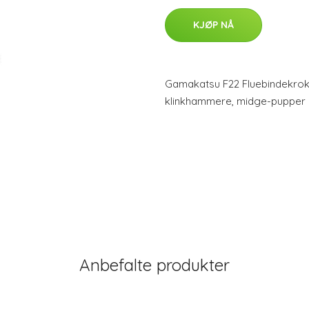
KJØP NÅ
Gamakatsu F22 Fluebindekrok 
klinkhammere, midge-pupper o
Anbefalte produkter