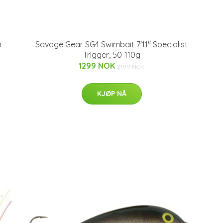
n
Savage Gear SG4 Swimbait 7'11'' Specialist
Trigger, 50-110g
1299 NOK
2199 NOK
KJØP NÅ