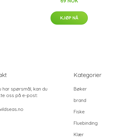
69 NOK
KJØP NÅ
akt
Kategorier
u har spørsmål, kan du
Bøker
te oss på e-post:
brand
ildseas.no
Fiske
Fluebinding
Klær