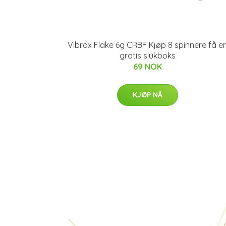
Vibrax Flake 6g CRBF Kjøp 8 spinnere få e
gratis slukboks
69 NOK
KJØP NÅ