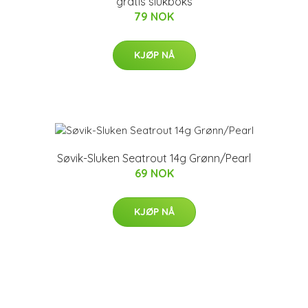
gratis slukboks
79 NOK
KJØP NÅ
Søvik-Sluken Seatrout 14g Grønn/Pearl
69 NOK
KJØP NÅ