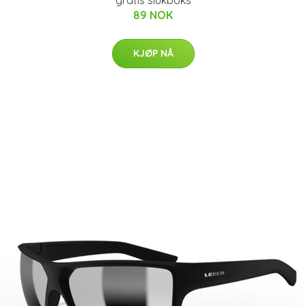
gratis slukboks
89 NOK
KJØP NÅ