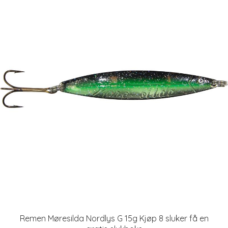
Remen Møresilda Nordlys G 15g Kjøp 8 sluker få en