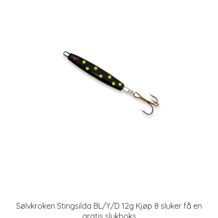
Sølvkroken Stingsilda BL/Y/D 12g Kjøp 8 sluker få en
gratis slukboks