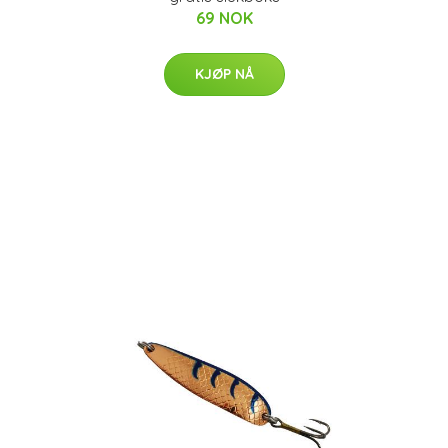
69 NOK
KJØP NÅ