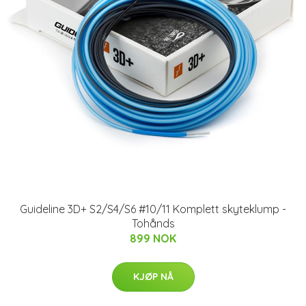
Guideline 3D+ S2/S4/S6 #10/11 Komplett skyteklump -
Tohånds
899 NOK
KJØP NÅ