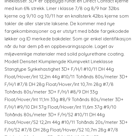
lineklasser. 3D+ er oppbygd rundt en Direct Contact kjerne
med kun 6% strekk. Liner i klasse 7/8 og 8/9 har 32lbs
kjerne og 9/10 og 10/11 har en knallsterk 42lbs kjerne som
takler de aller største laksene. De kommer med nye
fargekombinasjoner og er utstyrt med både fargekodede
løkker og ID merkede bakdeler. Som gir enkel identifikasjon
når du har dem på en oppbevaringsspole. Laget av
miljøvennlige materialer med solid polyurethane coating.
Modell Densitet Klumplengde Klumpvekt Lineklasse
Stangtype Synkehastighet 3D+ F/H/I #10/11 DH 44g
Float/Hover/Int 12,2m 44g #10/11 Tohånds 80s/meter 3D+
F/H/I #7/8 DH 28g Float/Hover/Int 10,7m 28g #7/8
Tohånds 80s/meter 3D+ F/H/I #8/9 DH 33g
Float/Hover/Int 11,1m 33g #8/9 Tohånds 80s/meter 3D+
F/H/I #9/10 DH 37g Float/Hover/Int 11,6m 37g #9/10
Tohånds 80s/meter 3D+ F/H/S2 #10/11 DH 44g
Float/Hover/S2 12,2m 44g #10/11 Tohånds 20s/meter 3D+
F/H/S2 #7/8 DH 28g Float/Hover/S2 10,7m 28g #7/8