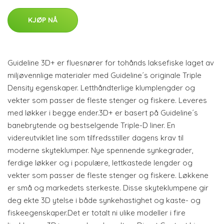
KJØP NÅ
Guideline 3D+ er fluesnører for tohånds laksefiske laget av
miljøvennlige materialer med Guideline´s originale Triple
Density egenskaper. Letthåndterlige klumplengder og
vekter som passer de fleste stenger og fiskere. Leveres
med løkker i begge ender.3D+ er basert på Guideline´s
banebrytende og bestselgende Triple-D liner. En
videreutviklet line som tilfredsstiller dagens krav til
moderne skyteklumper. Nye spennende synkegrader,
ferdige løkker og i populære, lettkastede lengder og
vekter som passer de fleste stenger og fiskere. Løkkene
er små og markedets sterkeste. Disse skyteklumpene gir
deg ekte 3D ytelse i både synkehastighet og kaste- og
fiskeegenskaper.Det er totalt ni ulike modeller i fire