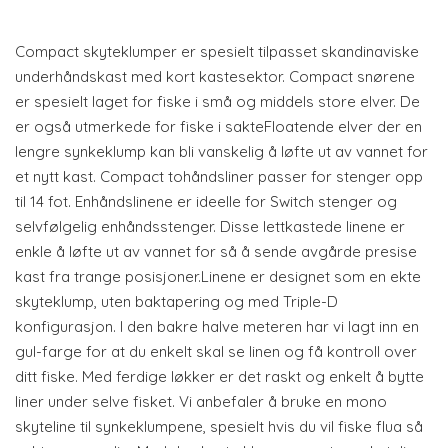
Compact skyteklumper er spesielt tilpasset skandinaviske
underhåndskast med kort kastesektor. Compact snørene
er spesielt laget for fiske i små og middels store elver. De
er også utmerkede for fiske i sakteFloatende elver der en
lengre synkeklump kan bli vanskelig å løfte ut av vannet for
et nytt kast. Compact tohåndsliner passer for stenger opp
til 14 fot. Enhåndslinene er ideelle for Switch stenger og
selvfølgelig enhåndsstenger. Disse lettkastede linene er
enkle å løfte ut av vannet for så å sende avgårde presise
kast fra trange posisjoner.Linene er designet som en ekte
skyteklump, uten baktapering og med Triple-D
konfigurasjon. I den bakre halve meteren har vi lagt inn en
gul-farge for at du enkelt skal se linen og få kontroll over
ditt fiske. Med ferdige løkker er det raskt og enkelt å bytte
liner under selve fisket. Vi anbefaler å bruke en mono
skyteline til synkeklumpene, spesielt hvis du vil fiske flua så