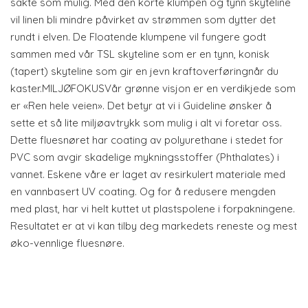
sakte som mulig. Med den korte klumpen og tynn skyteline
vil linen bli mindre påvirket av strømmen som dytter det
rundt i elven. De Floatende klumpene vil fungere godt
sammen med vår TSL skyteline som er en tynn, konisk
(tapert) skyteline som gir en jevn kraftoverføringnår du
kaster.MILJØFOKUSVår grønne visjon er en verdikjede som
er «Ren hele veien». Det betyr at vi i Guideline ønsker å
sette et så lite miljøavtrykk som mulig i alt vi foretar oss.
Dette fluesnøret har coating av polyurethane i stedet for
PVC som avgir skadelige mykningsstoffer (Phthalates) i
vannet. Eskene våre er laget av resirkulert materiale med
en vannbasert UV coating. Og for å redusere mengden
med plast, har vi helt kuttet ut plastspolene i forpakningene.
Resultatet er at vi kan tilby deg markedets reneste og mest
øko-vennlige fluesnøre.