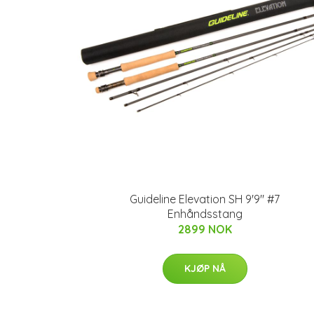
Guideline Elevation SH 9'9" #7
Enhåndsstang
2899 NOK
KJØP NÅ