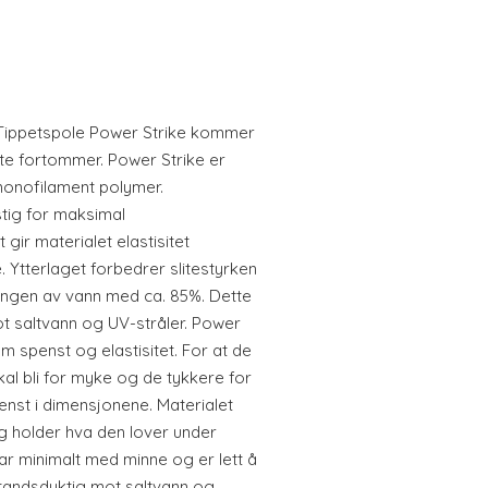
tTippetspole Power Strike kommer
te fortommer. Power Strike er
monofilament polymer.
tig for maksimal
gir materialet elastisitet
 Ytterlaget forbedrer slitestyrken
ngen av vann med ca. 85%. Dette
t saltvann og UV-stråler. Power
om spenst og elastisitet. For at de
al bli for myke og de tykkere for
penst i dimensjonene. Materialet
 holder hva den lover under
ar minimalt med minne og er lett å
standsdyktig mot saltvann og