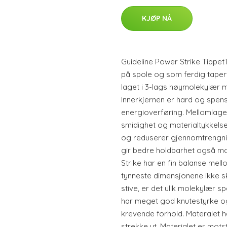
KJØP NÅ
Guideline Power Strike Tippe
på spole og som ferdig taper
laget i 3-lags høymolekylær 
Innerkjernen er hard og spens
energioverføring. Mellomlaget 
smidighet og materialtykkelse.
og reduserer gjennomtrengni
gir bedre holdbarhet også mo
Strike har en fin balanse mell
tynneste dimensjonene ikke sk
stive, er det ulik molekylær s
har meget god knutestyrke og
krevende forhold. Materalet h
strekke ut. Materialet er mot