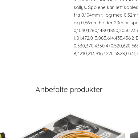
sollys. Spolene kan lett koble
fra 0,104mm til og med 0,52m
og 0,66mm holder 20m pr. sp
0,1040,1280,1480,1850,2050,23
1,01,472,013,083,614,435,456,2
0,330,370,4350,470,520,620,66
8,4210,213,916,4220,3828,0331,
Anbefalte produkter