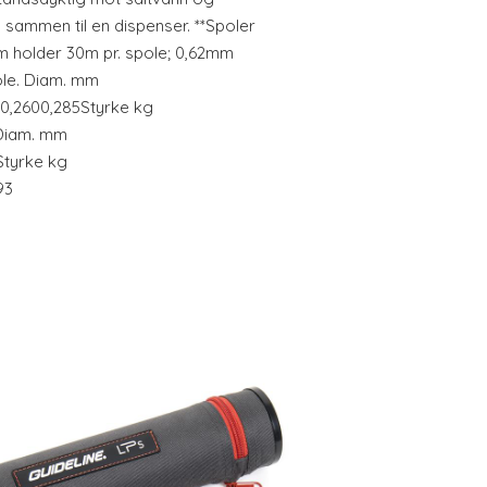
s sammen til en dispenser. **Spoler
m holder 30m pr. spole; 0,62mm
ole. Diam. mm
50,2600,285Styrke kg
1Diam. mm
Styrke kg
93