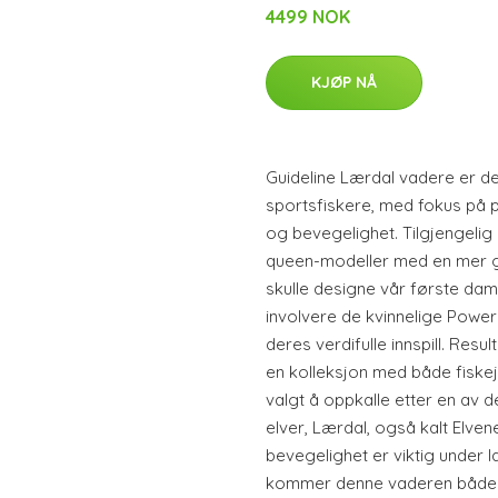
4499 NOK
KJØP NÅ
Guideline Lærdal vadere er de
sportsfiskere, med fokus på p
og bevegelighet. Tilgjengelig
queen-modeller med en mer g
skulle designe vår første dam
involvere de kvinnelige Pow
deres verdifulle innspill. Resu
en kolleksjon med både fisk
valgt å oppkalle etter en av 
elver, Lærdal, også kalt Elve
bevegelighet er viktig under 
kommer denne vaderen både i