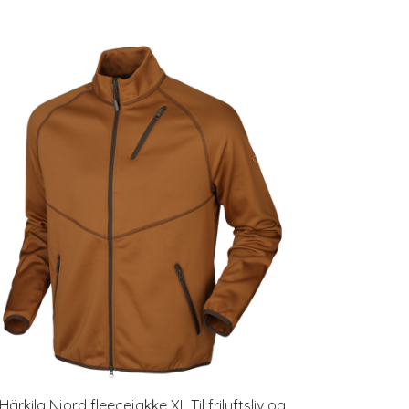
Härkila Njord fleecejakke XL Til friluftsliv og