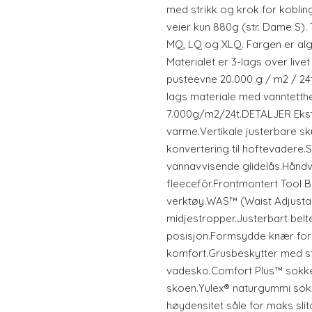
med strikk og krok for kobli
veier kun 880g (str. Dame S). 
MQ, LQ og XLQ. Fargen er alg
Materialet er 3-lags over liv
pusteevne 20.000 g / m2 / 24t.
lags materiale med vanntett
7.000g/m2/24t.DETALJER Ekst
varme.Vertikale justerbare sk
konvertering til hoftevadere
vannavvisende glidelås.Hånd
fleecefôr.Frontmontert Tool Ba
verktøy.WAS™ (Waist Adjusta
midjestropper.Justerbart belt
posisjon.Formsydde knær for
komfort.Grusbeskytter med str
vadesko.Comfort Plus™ sokker f
skoen.Yulex® naturgummi sok
høydensitet såle for maks sli