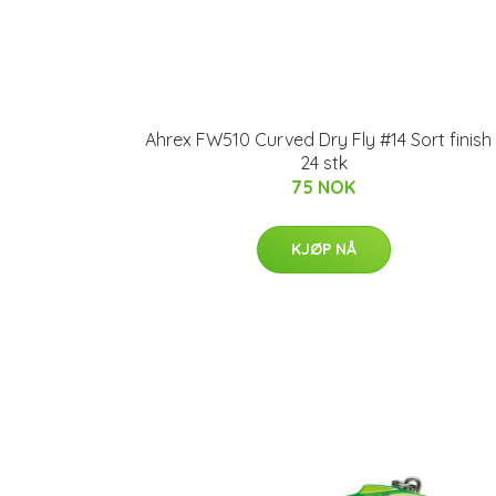
Ahrex FW510 Curved Dry Fly #14 Sort finish 
24 stk
75 NOK
KJØP NÅ