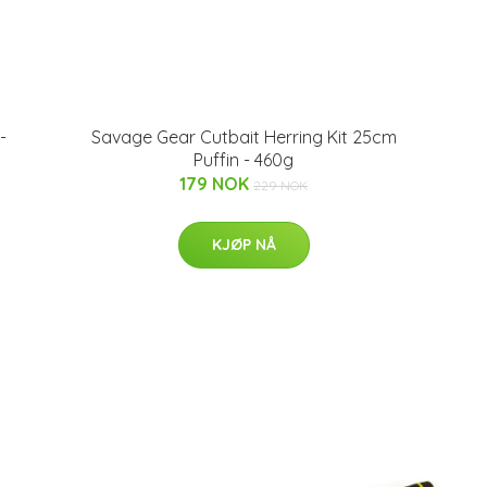
-
Savage Gear Cutbait Herring Kit 25cm
Puffin - 460g
179 NOK
229 NOK
KJØP NÅ