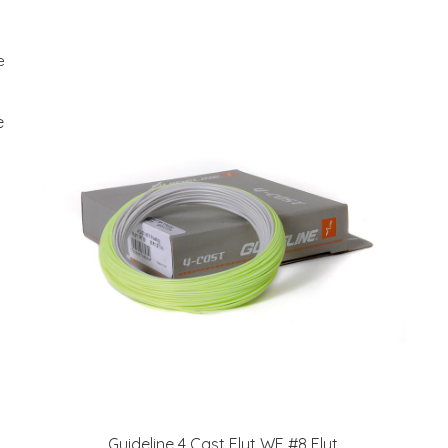
e
Guideline 4 Cast Flyt WF #8 Flyt,