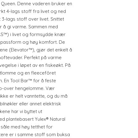
 Queen. Denne vaderen bruker en
rkt 4-lags stoff fra livet og ned
3-lags stoff over livet. Snittet
for å gi varme. Sammen med
S™) i livet og formsydde knær
 passform og høy komfort. De
lene (Elevator™), gjør det enkelt å
 hoftevader. Perfekt på varme
vegelse i løpet av en fiskeøkt. På
ontlomme og en fleecefôret
 En Tool Bar™ for å feste
ipp-over hengelomme. Vær
ke er helt vanntette, og du må
ilnøkler eller annet elektrisk
kene har vi byttet ut
d plantebasert Yulex® Natural
såle med høy tetthet for
ttere er i samme stoff som buksa