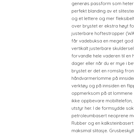
generøs passform som heter
perfekt blanding av et sliteste
og et lettere og mer fleksibelt 
over brystet er ekstra høyt 
justerbare hoftestropper (WA
får vadebuksa en meget god
vertikalt justerbare skulderse
forvandle hele vaderen til en
dager eller når du er mye i be
brystet er det en romslig fr
håndvarmerlomme på innsiden.
verktøy og på innsiden en fl
oppmerksom på at lommene ik
ikke oppbevare mobiltelefon, b
utstyr her. I de formsydde sok
petroleumbasert neoprene me
Rubber og en kalksteinbasert 
maksimal slitasje. Grusbesky