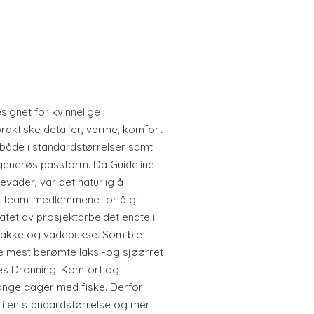
signet for kvinnelige
raktiske detaljer, varme, komfort
 både i standardstørrelser samt
enerøs passform. Da Guideline
evader, var det naturlig å
er Team-medlemmene for å gi
ltatet av prosjektarbeidet endte i
ejakke og vadebukse. Som ble
de mest berømte laks -og sjøørret
nes Dronning. Komfort og
lange dager med fiske. Derfor
 en standardstørrelse og mer