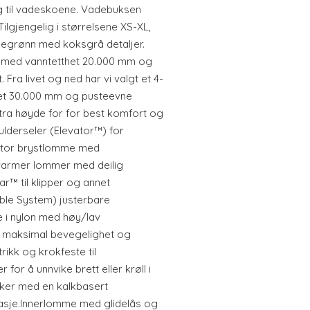
ng til vadeskoene. Vadebuksen
Tilgjengelig i størrelsene XS-XL,
egrønn med koksgrå detaljer.
et med vanntetthet 20.000 mm og
 Fra livet og ned har vi valgt et 4-
het 30.000 mm og pusteevne
ra høyde for for best komfort og
ulderseler (Elevator™) for
.Stor brystlomme med
varmer lommer med deilig
r™ til klipper og annet
ble System) justerbare
e i nylon med høy/lav
 maksimal bevegelighet og
ikk og krokfeste til
or å unnvike brett eller krøll i
ker med en kalkbasert
tasje.Innerlomme med glidelås og