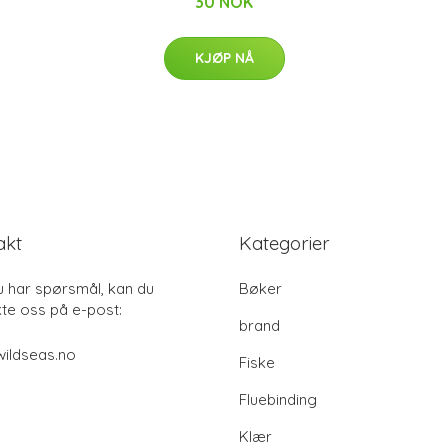
30 NOK
KJØP NÅ
akt
Kategorier
u har spørsmål, kan du
Bøker
te oss på e-post:
brand
ildseas.no
Fiske
Fluebinding
Klær