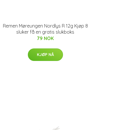
Remen Møreungen Nordlys R 12g Kjøp 8
sluker få en gratis slukboks
79 NOK
KJØP NÅ