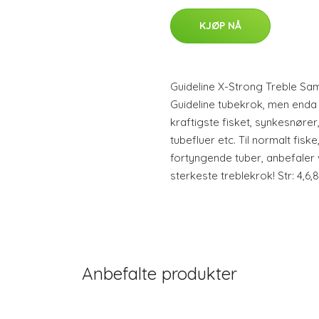
KJØP NÅ
Guideline X-Strong Treble Sa
Guideline tubekrok, men enda k
kraftigste fisket, synkesnører
tubefluer etc. Til normalt fis
fortyngende tuber, anbefaler
sterkeste treblekrok! Str: 4,6,8
Anbefalte produkter