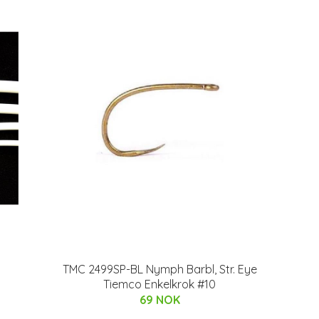
TMC 2499SP-BL Nymph Barbl, Str. Eye
Tiemco Enkelkrok #10
69 NOK