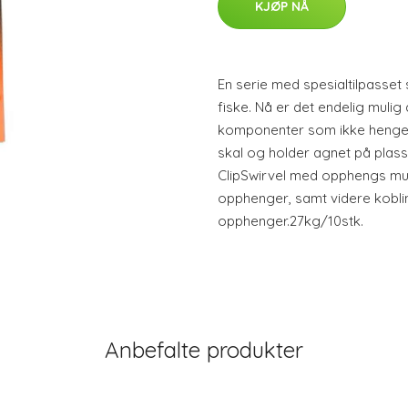
KJØP NÅ
En serie med spesialtilpasset s
fiske. Nå er det endelig muli
komponenter som ikke henger
skal og holder agnet på plass
ClipSwirvel med opphengs mul
opphenger, samt videre kobl
opphenger.27kg/10stk.
Anbefalte produkter