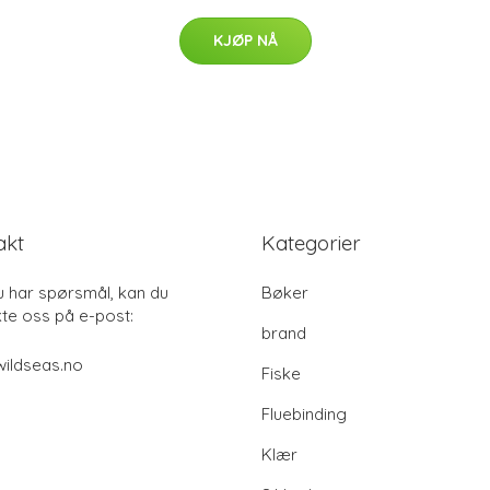
KJØP NÅ
akt
Kategorier
u har spørsmål, kan du
Bøker
te oss på e-post:
brand
ildseas.no
Fiske
Fluebinding
Klær