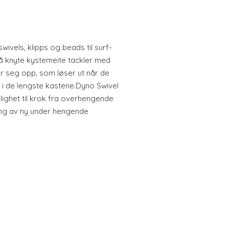
wivels, klipps og beads til surf-
g å knyte kystemeite tackler med
 seg opp, som løser ut når de
 i de lengste kastene.Dyno Swivel
ighet til krok fra overhengende
ing av ny under hengende