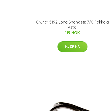
Owner 5192 Long Shank str. 7/0 Pakke á
4stk.
119 NOK
KJØP NÅ