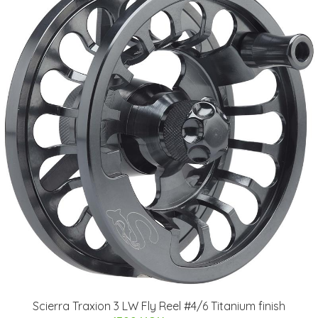
Scierra Traxion 3 LW Fly Reel #4/6 Titanium finish