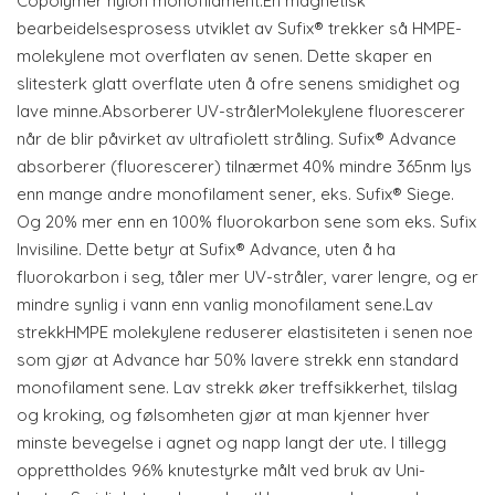
Copolymer nylon monofilament.En magnetisk
bearbeidelsesprosess utviklet av Sufix® trekker så HMPE-
molekylene mot overflaten av senen. Dette skaper en
slitesterk glatt overflate uten å ofre senens smidighet og
lave minne.Absorberer UV-strålerMolekylene fluorescerer
når de blir påvirket av ultrafiolett stråling. Sufix® Advance
absorberer (fluorescerer) tilnærmet 40% mindre 365nm lys
enn mange andre monofilament sener, eks. Sufix® Siege.
Og 20% mer enn en 100% fluorokarbon sene som eks. Sufix
Invisiline. Dette betyr at Sufix® Advance, uten å ha
fluorokarbon i seg, tåler mer UV-stråler, varer lengre, og er
mindre synlig i vann enn vanlig monofilament sene.Lav
strekkHMPE molekylene reduserer elastisiteten i senen noe
som gjør at Advance har 50% lavere strekk enn standard
monofilament sene. Lav strekk øker treffsikkerhet, tilslag
og kroking, og følsomheten gjør at man kjenner hver
minste bevegelse i agnet og napp langt der ute. I tillegg
opprettholdes 96% knutestyrke målt ved bruk av Uni-