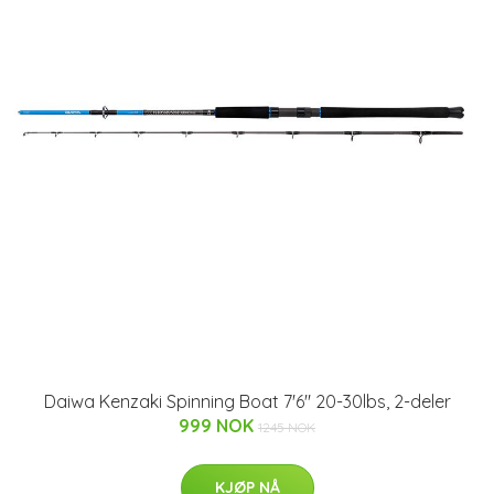
Daiwa Kenzaki Spinning Boat 7'6" 20-30lbs, 2-deler
999 NOK
1245 NOK
KJØP NÅ