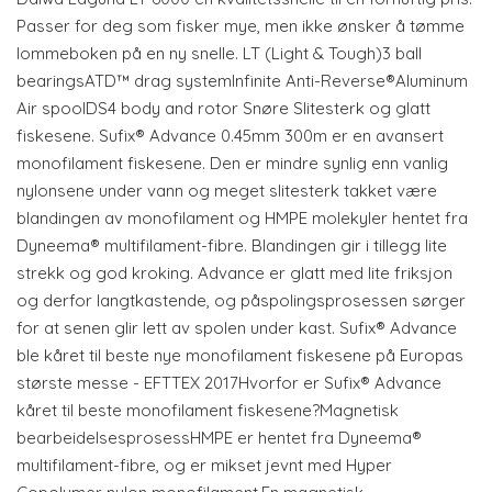
Passer for deg som fisker mye, men ikke ønsker å tømme
lommeboken på en ny snelle. LT (Light & Tough)3 ball
bearingsATD™ drag systemInfinite Anti-Reverse®Aluminum
Air spoolDS4 body and rotor Snøre Slitesterk og glatt
fiskesene. Sufix® Advance 0.45mm 300m er en avansert
monofilament fiskesene. Den er mindre synlig enn vanlig
nylonsene under vann og meget slitesterk takket være
blandingen av monofilament og HMPE molekyler hentet fra
Dyneema® multifilament-fibre. Blandingen gir i tillegg lite
strekk og god kroking. Advance er glatt med lite friksjon
og derfor langtkastende, og påspolingsprosessen sørger
for at senen glir lett av spolen under kast. Sufix® Advance
ble kåret til beste nye monofilament fiskesene på Europas
største messe - EFTTEX 2017Hvorfor er Sufix® Advance
kåret til beste monofilament fiskesene?Magnetisk
bearbeidelsesprosessHMPE er hentet fra Dyneema®
multifilament-fibre, og er mikset jevnt med Hyper