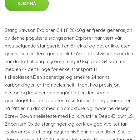
KJØP NÅ
Stang Lawson Explorer G4 11’ 20-60g er fjerde generasjon
av denne populære stangserien.Explorer har vært vår
mestselgende stangserie i en årrekke og det er ikke uten
grunn. Den er flere ganger blitt kåret til testvinner hvor den
har danket ut langt dyrere stenger! Explorer G4 kommer
med en 4- delt klinge for enkel transport til
fiskeplassen.Den spenstige og smekre 24 tonns
karbonklingen er fremdeles helt i front hva presisjon,
aksjon og kastelengde angår. Det er den som er
grunnlaget for de gode testresultatene. I tillegg har serien
nå fått en ny drakt med sin smakfulle og moderne design.
Screw Down snellefeste med kork, rustfrie Deep-Drawn LS
Zirconium Oxide stangringer og kork av god kvalitet tar
Explorer G4 til et langt høyere nivå enn prisen tilsier. Snelle
Daiwa Laguna LT 6000 en kvalitetssnelle til en fornuftig pris.