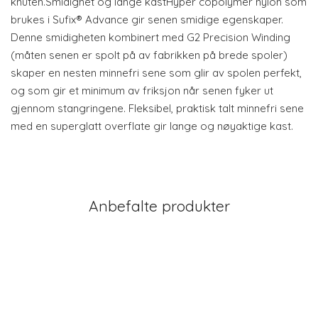
knuten.Smidighet og lange kastHyper copolymer nylon som
brukes i Sufix® Advance gir senen smidige egenskaper.
Denne smidigheten kombinert med G2 Precision Winding
(måten senen er spolt på av fabrikken på brede spoler)
skaper en nesten minnefri sene som glir av spolen perfekt,
og som gir et minimum av friksjon når senen fyker ut
gjennom stangringene. Fleksibel, praktisk talt minnefri sene
med en superglatt overflate gir lange og nøyaktige kast.
Anbefalte produkter