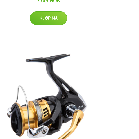
3749 NOK
KJØP NÅ