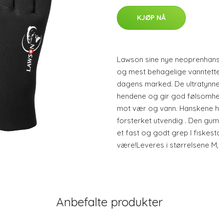
KJØP NÅ
Lawson sine nye neoprenhansk
og mest behagelige vanntette
dagens marked. De ultratynne
hendene og gir god følsomhet i 
mot vær og vann. Hanskene 
forsterket utvendig . Den gu
et fast og godt grep I fiskest
være!Leveres i størrelsene M,
Anbefalte produkter