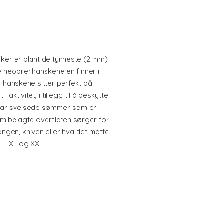
er er blant de tynneste (2 mm)
 neoprenhanskene en finner i
 hanskene sitter perfekt på
aktivitet, i tillegg til å beskytte
har sveisede sømmer som er
mmibelagte overflaten sørger for
angen, kniven eller hva det måtte
 L, XL og XXL.