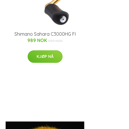
Shimano Sahara C3000HG FI
989 NOK
1139 NOK
KJØP NÅ