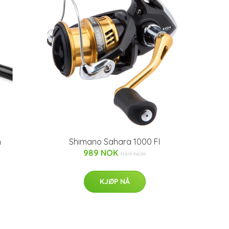
m
Shimano Sahara 1000 FI
989 NOK
1139 NOK
KJØP NÅ