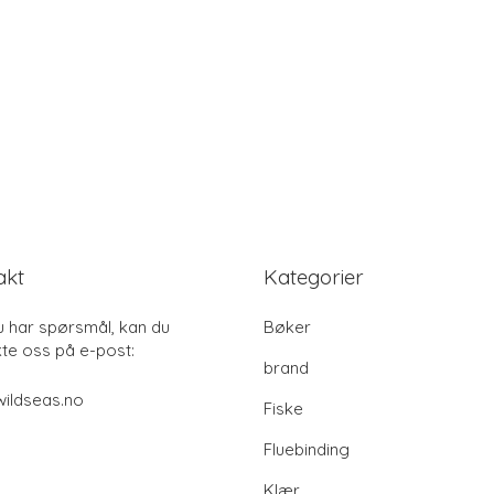
akt
Kategorier
u har spørsmål, kan du
Bøker
te oss på e-post:
brand
ildseas.no
Fiske
Fluebinding
Klær