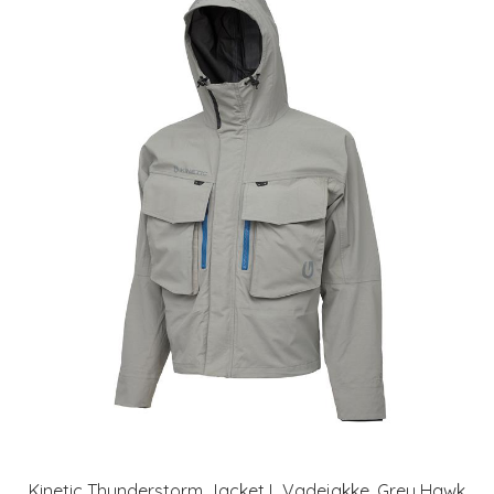
Kinetic Thunderstorm Jacket L Vadejakke, Grey Hawk