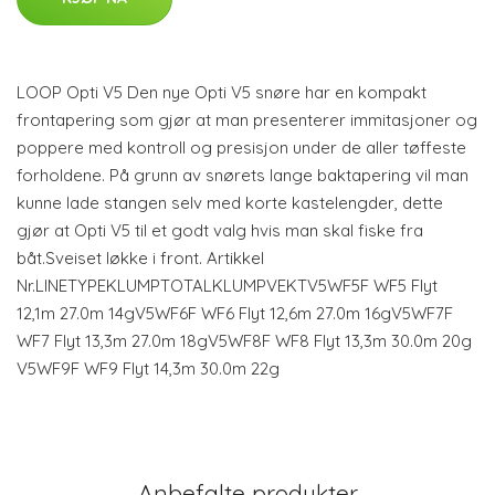
LOOP Opti V5 Den nye Opti V5 snøre har en kompakt
frontapering som gjør at man presenterer immitasjoner og
poppere med kontroll og presisjon under de aller tøffeste
forholdene. På grunn av snørets lange baktapering vil man
kunne lade stangen selv med korte kastelengder, dette
gjør at Opti V5 til et godt valg hvis man skal fiske fra
båt.Sveiset løkke i front. Artikkel
Nr.LINETYPEKLUMPTOTALKLUMPVEKTV5WF5F WF5 Flyt
12,1m 27.0m 14gV5WF6F WF6 Flyt 12,6m 27.0m 16gV5WF7F
WF7 Flyt 13,3m 27.0m 18gV5WF8F WF8 Flyt 13,3m 30.0m 20g
V5WF9F WF9 Flyt 14,3m 30.0m 22g
Anbefalte produkter