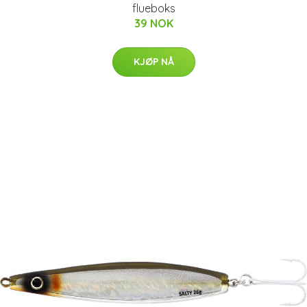
flueboks
39 NOK
KJØP NÅ