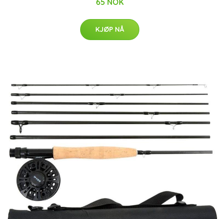
65 NOK
KJØP NÅ