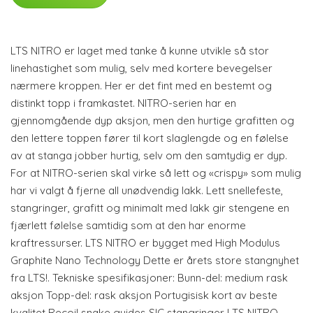
LTS NITRO er laget med tanke å kunne utvikle så stor
linehastighet som mulig, selv med kortere bevegelser
nærmere kroppen. Her er det fint med en bestemt og
distinkt topp i framkastet. NITRO-serien har en
gjennomgående dyp aksjon, men den hurtige grafitten og
den lettere toppen fører til kort slaglengde og en følelse
av at stanga jobber hurtig, selv om den samtydig er dyp.
For at NITRO-serien skal virke så lett og «crispy» som mulig
har vi valgt å fjerne all unødvendig lakk. Lett snellefeste,
stangringer, grafitt og minimalt med lakk gir stengene en
fjærlett følelse samtidig som at den har enorme
kraftressurser. LTS NITRO er bygget med High Modulus
Graphite Nano Technology Dette er årets store stangnyhet
fra LTS!. Tekniske spesifikasjoner: Bunn-del: medium rask
aksjon Topp-del: rask aksjon Portugisisk kort av beste
kvalitet Recoil snake guides SIC stangringer LTS NITRO