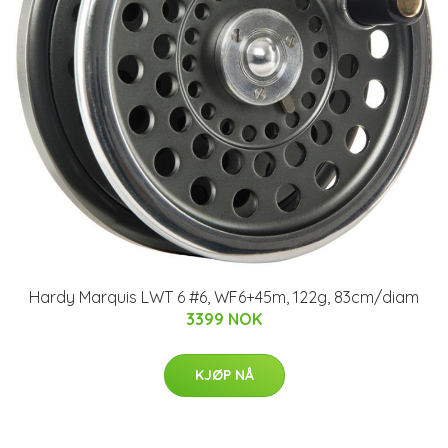
Hardy Marquis LWT 6 #6, WF6+45m, 122g, 83cm/diam
3399 NOK
KJØP NÅ