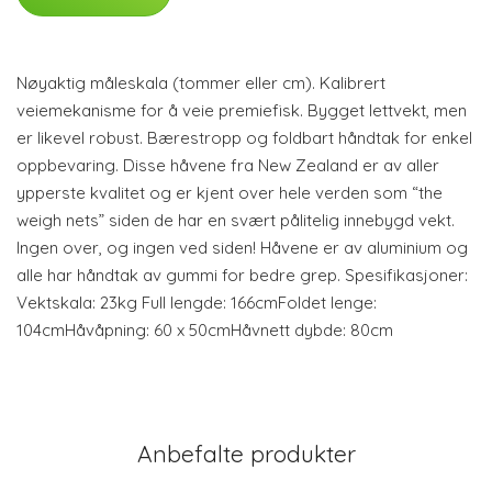
Nøyaktig måleskala (tommer eller cm). Kalibrert
veiemekanisme for å veie premiefisk. Bygget lettvekt, men
er likevel robust. Bærestropp og foldbart håndtak for enkel
oppbevaring. Disse håvene fra New Zealand er av aller
ypperste kvalitet og er kjent over hele verden som “the
weigh nets” siden de har en svært pålitelig innebygd vekt.
Ingen over, og ingen ved siden! Håvene er av aluminium og
alle har håndtak av gummi for bedre grep. Spesifikasjoner:
Vektskala: 23kg Full lengde: 166cmFoldet lenge:
104cmHåvåpning: 60 x 50cmHåvnett dybde: 80cm
Anbefalte produkter