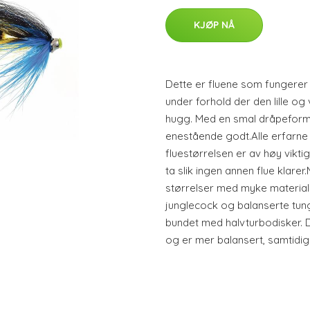
KJØP NÅ
Dette er fluene som fungerer 
under forhold der den lille og 
hugg. Med en smal dråpeform 
enestående godt.Alle erfarne 
fluestørrelsen er av høy viktigh
ta slik ingen annen flue klarer
størrelser med myke materiale
junglecock og balanserte tungs
bundet med halvturbodisker. D
og er mer balansert, samtidig