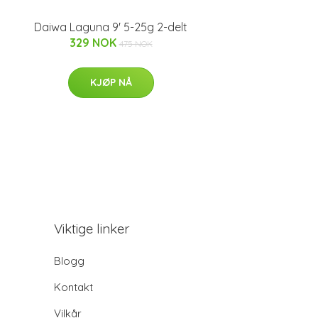
Daiwa Laguna 9' 5-25g 2-delt
329 NOK
475 NOK
KJØP NÅ
Viktige linker
Blogg
Kontakt
Vilkår