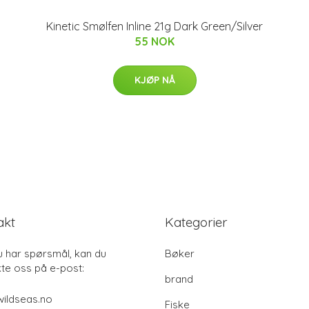
Kinetic Smølfen Inline 21g Dark Green/Silver
55 NOK
KJØP NÅ
akt
Kategorier
u har spørsmål, kan du
Bøker
te oss på e-post:
brand
ildseas.no
Fiske