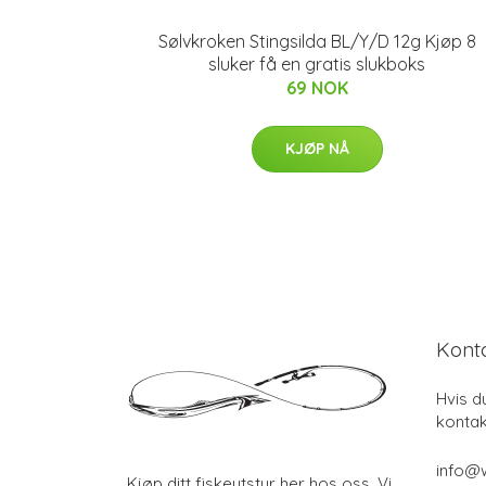
Sølvkroken Stingsilda BL/Y/D 12g Kjøp 8
sluker få en gratis slukboks
69 NOK
KJØP NÅ
Kont
Hvis d
kontak
info@w
Kjøp ditt fiskeutstyr her hos oss. Vi