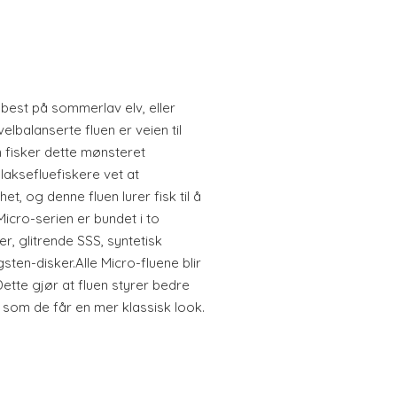
best på sommerlav elv, eller
velbalanserte fluen er veien til
fisker dette mønsteret
laksefluefiskere vet at
et, og denne fluen lurer fisk til å
.Micro-serien er bundet i to
r, glitrende SSS, syntetisk
ten-disker.Alle Micro-fluene blir
ette gjør at fluen styrer bedre
 som de får en mer klassisk look.