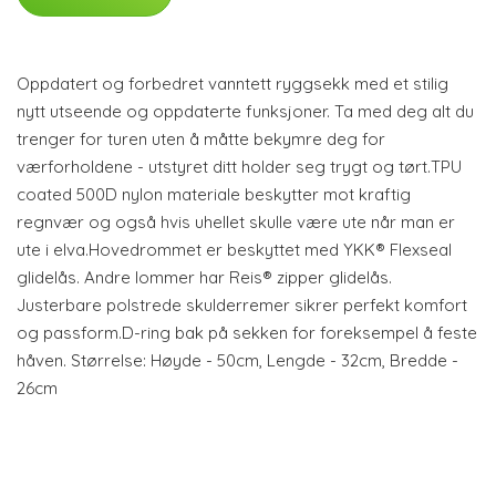
Oppdatert og forbedret vanntett ryggsekk med et stilig
nytt utseende og oppdaterte funksjoner. Ta med deg alt du
trenger for turen uten å måtte bekymre deg for
værforholdene - utstyret ditt holder seg trygt og tørt.TPU
coated 500D nylon materiale beskytter mot kraftig
regnvær og også hvis uhellet skulle være ute når man er
ute i elva.Hovedrommet er beskyttet med YKK® Flexseal
glidelås. Andre lommer har Reis® zipper glidelås.
Justerbare polstrede skulderremer sikrer perfekt komfort
og passform.D-ring bak på sekken for foreksempel å feste
håven. Størrelse: Høyde - 50cm, Lengde - 32cm, Bredde -
26cm