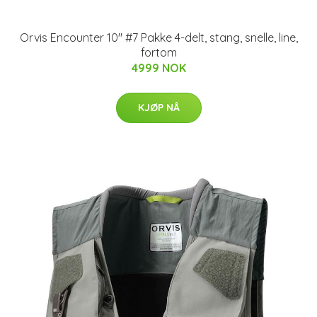
Orvis Encounter 10" #7 Pakke 4-delt, stang, snelle, line,
fortom
4999 NOK
KJØP NÅ