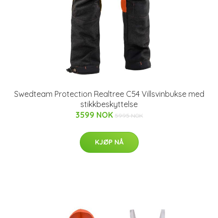
Swedteam Protection Realtree C54 Villsvinbukse med
stikkbeskyttelse
3599 NOK
5995 NOK
KJØP NÅ