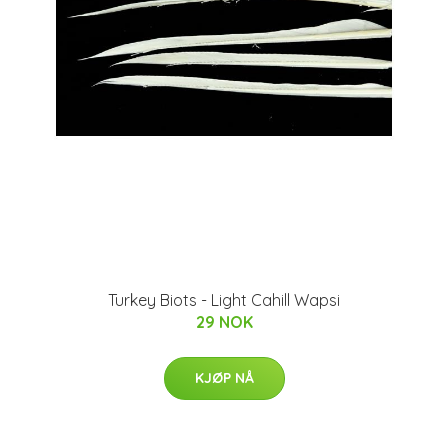
Turkey Biots - Light Cahill Wapsi
29 NOK
KJØP NÅ