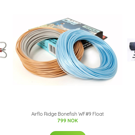
Airflo Ridge Bonefish WF#9 Float
799 NOK