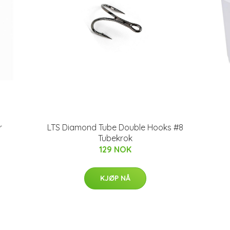
r
LTS Diamond Tube Double Hooks #8
Tubekrok
129 NOK
KJØP NÅ