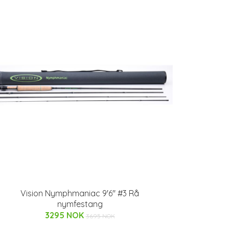
Vision Nymphmaniac 9'6" #3 Rå
nymfestang
3295 NOK
3695 NOK