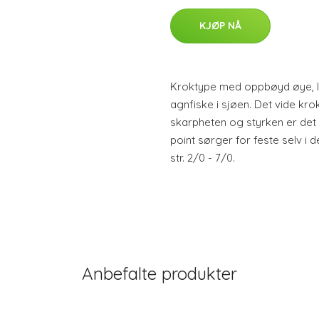
KJØP NÅ
Kroktype med oppbøyd øye, l
agnfiske i sjøen. Det vide kro
skarpheten og styrken er det 
point sørger for feste selv i d
str. 2/0 - 7/0.
Anbefalte produkter