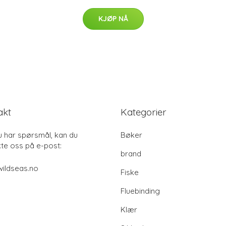
KJØP NÅ
akt
Kategorier
u har spørsmål, kan du
Bøker
te oss på e-post:
brand
ildseas.no
Fiske
Fluebinding
Klær