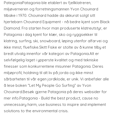
PategoniaPatagonia ble etablert av fjellklatreren,
miljøverneren og forretningsmannen Yvon Chouinard
tilbake i 1970. Chouinard hadde da akkurat solgt sitt
hjertebarn Chouinard Equipment - nå bedre kjent som Black
Diamond. Fra starten hvor man produserte klatreutstyr, er
Patagonia i dag kjent for klær, sko og ryggsekker til
klatring, surfing, ski, snowboard, løping utenfor alfarvei og
ikke minst, fluefiske.Skitt Fiske er stolte av å kunne tilby et
bredt utvalg innenfor vår kategori av Patagonia.Alt er
selvfølgelig laget i ypperste kvalitet og med tekniske
finesser som konkurrentene misunner Patagonia. Deres
miljøprofil, holdning til alt liv på jorda og ikke minst
sårbarheten til vår egen jordklode, er unik. Vi anbefaler alle
å lese boken “Let My People Go Surfing” av Yvon
Chouinard.Besøk gjerne Patagonia på deres websider for
mer info.Patagonia - Build the best product, cause no
unnecessary harm, use business to inspire and implement
solutions to the environmental crisis.