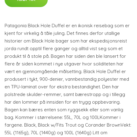
Patagonia Black Hole Duffel er en ikonisk reisebag som er
kjent for virkelig å tåle juling. Det finnes derfor utallige
historier om Black Hole bager som har ekspedisjonsreist
jorda rundt opptil flere ganger og alltid vist seg som et
produkt til å stole på. Bagen har siden den ble lansert for
flere år siden kommet i nye utgaver hvor soliditeten har
vært en gjennomgående målsetting. Black Hole Duffel er
produsert i tykt, 900-denier, vannbestandig polyester med
en TPU-laminat over for ekstra bestandighet. Den har
polstrede skulder-remmer, samt bærestropp og i tillegg
har den lommer på innsiden for en trygg oppbevaring.
Bagen kan bæres enten som ryggsekk eller som vanlig
bag. Kommer i størrelsene: 55L, 70L og 100LKommer i
fargene. Black, Black w/Fits Trout og Corander BrownVekt:
55L (1165g), 70L (1440g) og 100L (1640g) Litt om