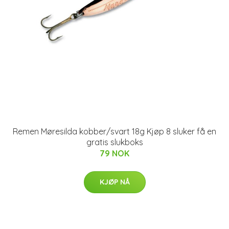
Remen Møresilda kobber/svart 18g Kjøp 8 sluker få en
gratis slukboks
79 NOK
KJØP NÅ