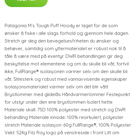
Patagonia M`s Tough Puff Hoody er laget for de som
ønsker å fiske i alle slags forhold og gjennom hele dagen.
Stretch gir deg den bevegelsesfriheten du ønsker og
behøver, samtidig som yttermaterialet er robust nok til å
tåle å være med på eventyr. DWR behandlingen gir deg
beskyttelse mot elementene og om du skulle bli våt, fortvil
ikke, FullRange® isolasjonen varmer selv om den skulle bli
våt. Slitesterk og robust med vannavvisende egenskaper
Isolasjonsmaterialet varmer selv om det blir vått
Brystlommer med glidelås Håndvarmerlommer Festepunkt
for utstyr under den ene brystlommen Isolert hette
Materiale skall: 75D 100% polyester med stretch og DWR
behandling Materiale innside: 100% resirkulert, polyester
stretch Materiale isolasjon: 60g FullRange®, 100% Polyester
Vekt: 524g Fitz Roy logo på venstreside i front Litt om