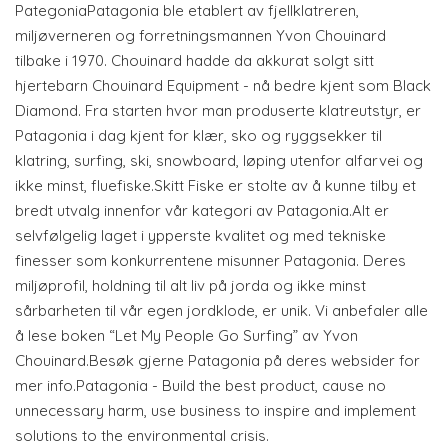
PategoniaPatagonia ble etablert av fjellklatreren,
miljøverneren og forretningsmannen Yvon Chouinard
tilbake i 1970. Chouinard hadde da akkurat solgt sitt
hjertebarn Chouinard Equipment - nå bedre kjent som Black
Diamond. Fra starten hvor man produserte klatreutstyr, er
Patagonia i dag kjent for klær, sko og ryggsekker til
klatring, surfing, ski, snowboard, løping utenfor alfarvei og
ikke minst, fluefiske.Skitt Fiske er stolte av å kunne tilby et
bredt utvalg innenfor vår kategori av Patagonia.Alt er
selvfølgelig laget i ypperste kvalitet og med tekniske
finesser som konkurrentene misunner Patagonia. Deres
miljøprofil, holdning til alt liv på jorda og ikke minst
sårbarheten til vår egen jordklode, er unik. Vi anbefaler alle
å lese boken “Let My People Go Surfing” av Yvon
Chouinard.Besøk gjerne Patagonia på deres websider for
mer info.Patagonia - Build the best product, cause no
unnecessary harm, use business to inspire and implement
solutions to the environmental crisis.