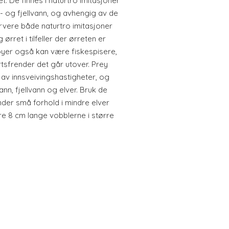
t. De finnes i naturtro imitasjoner
g- og fjellvann, og avhengig av de
rvere både naturtro imitasjoner
rret i tilfeller der ørreten er
røyer også kan være fiskespisere,
rtsfrender det går utover. Prey
 av innsveivingshastigheter, og
ann, fjellvann og elver. Bruk de
der små forhold i mindre elver
re 8 cm lange vobblerne i større