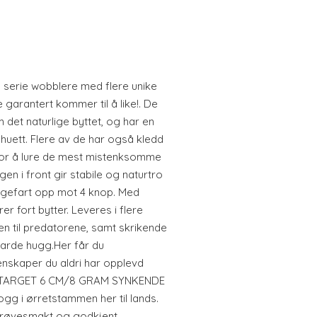
 serie wobblere med flere unike
arantert kommer til å like!. De
det naturlige byttet, og har en
huett. Flere av de har også kledd
 for å lure de mest mistenksomme
ngen i front gir stabile og naturtro
gefart opp mot 4 knop. Med
er fort bytter. Leveres i flere
en til predatorene, samt skrikende
 harde hugg.Her får du
nskaper du aldri har opplevd
Y TARGET 6 CM/8 GRAM SYNKENDE
hogg i ørretstammen her til lands.
 prøvesmakt og godkjent