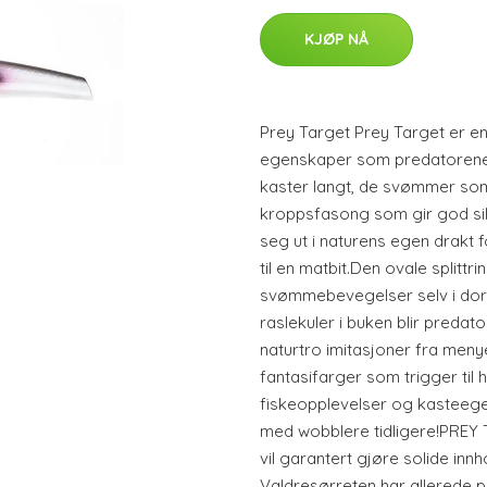
KJØP NÅ
Prey Target Prey Target er en
egenskaper som predatorene g
kaster langt, de svømmer som 
kroppsfasong som gir god sil
seg ut i naturens egen drakt
til en matbit.Den ovale splittri
svømmebevegelser selv i dor
raslekuler i buken blir predator
naturtro imitasjoner fra meny
fantasifarger som trigger til
fiskeopplevelser og kasteege
med wobblere tidligere!PRE
vil garantert gjøre solide inn
Valdresørreten har allerede