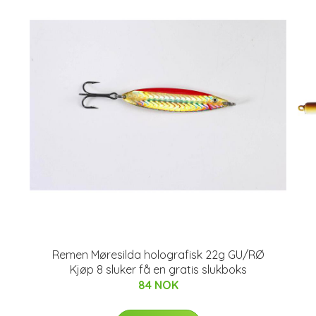
Remen Møresilda holografisk 22g GU/RØ
Kjøp 8 sluker få en gratis slukboks
84 NOK