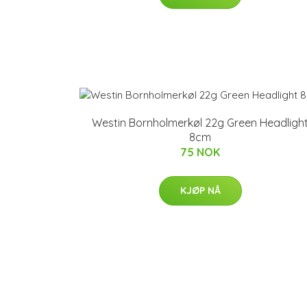
Westin Bornholmerkøl 22g Green Headligh
8cm
75 NOK
KJØP NÅ