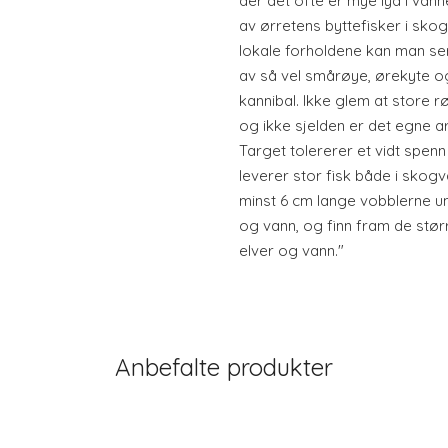
der det ofte er mye lyd i vanne
av ørretens byttefisker i sko
lokale forholdene kan man se
av så vel smårøye, ørekyte og ø
kannibal. Ikke glem at store 
og ikke sjelden er det egne a
Target tolererer et vidt spenn
leverer stor fisk både i skogv
minst 6 cm lange vobblerne un
og vann, og finn fram de stør
elver og vann."
Anbefalte produkter