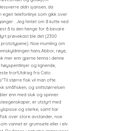
dessverre aldri sjansen, da
n egen telefonlinje som gikk over
ganger . Jeg hintet om å kutte ned
best å la den henge for å bevare
yrt prøvekast ble det (2300
am prototypene). Noe mumling om
unnskyldningen hans.Abbor, røye,
ok mer enn gjerne tenna i denne
 høyspentlinjer og lignende,
este tror!Utdrag fra Cato
"Til større fisk vil man ofte
kk småfisken, og snittstørrelsen
ler enn med sluk og spinner.
steegenskaper, er utstyrt med
ylspisse og sterke, samt har
 fisk over store avstander, noe
om vannet er grumsete eller i elv