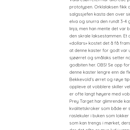
prototypen. Orklalaksen fikk 
salgssjefen kasta den over si
elva og snurra den rundt 3-4 
linja, men han mente det var 
den skrale laksestammen. Et d
«dollars» kostet det å få fr
at denne kaster for godt var 
sjøørret og smålaks setter n
godbiten her. OBS! Se opp for
denne kaster lengre enn de fl
Bekkevold’s ørret og røye tips
oppleve at vobblere skiller ve
er ofte langt høyere med vobb
Prey Target har glimrende ka
kvalitetskroker som både er s
raslekuler i buken som lokker
som kan trengs i mørket, ders