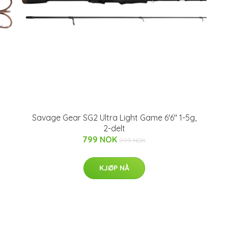
Savage Gear SG2 Ultra Light Game 6'6" 1-5g,
2-delt
799 NOK
999 NOK
KJØP NÅ