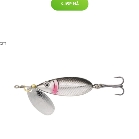
KJØP NÅ
t