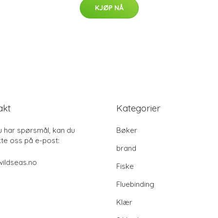
KJØP NÅ
akt
Kategorier
u har spørsmål, kan du
Bøker
te oss på e-post:
brand
ildseas.no
Fiske
Fluebinding
Klær