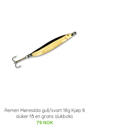
Remen Møresilda gull/svart 18g Kjøp 8
sluker få en gratis slukboks
79 NOK