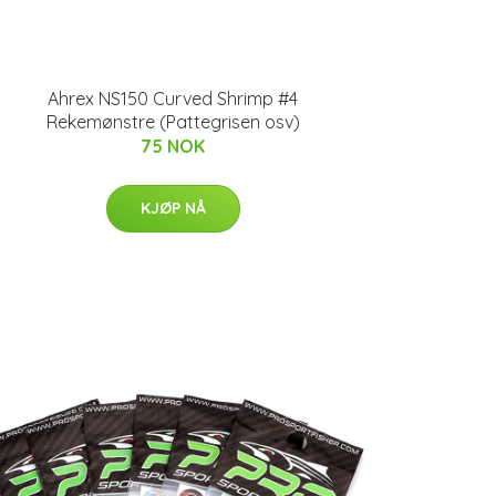
Ahrex NS150 Curved Shrimp #4
Rekemønstre (Pattegrisen osv)
75 NOK
KJØP NÅ