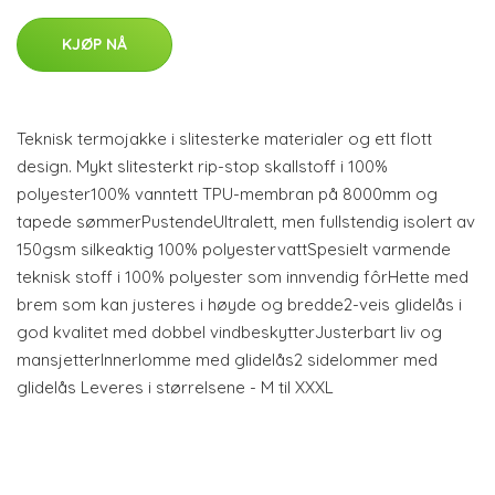
KJØP NÅ
Teknisk termojakke i slitesterke materialer og ett flott
design. Mykt slitesterkt rip-stop skallstoff i 100%
polyester100% vanntett TPU-membran på 8000mm og
tapede sømmerPustendeUltralett, men fullstendig isolert av
150gsm silkeaktig 100% polyestervattSpesielt varmende
teknisk stoff i 100% polyester som innvendig fôrHette med
brem som kan justeres i høyde og bredde2-veis glidelås i
god kvalitet med dobbel vindbeskytterJusterbart liv og
mansjetterInnerlomme med glidelås2 sidelommer med
glidelås Leveres i størrelsene - M til XXXL