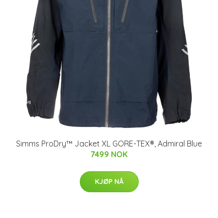
Simms ProDry™ Jacket XL GORE-TEX®, Admiral Blue
7499 NOK
KJØP NÅ