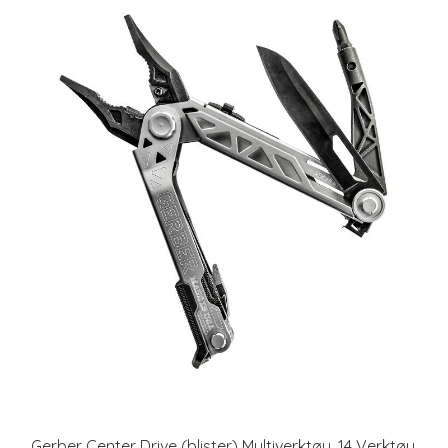
Gerber Center Drive (blister) Multiverktøy, 14 Verktøy,