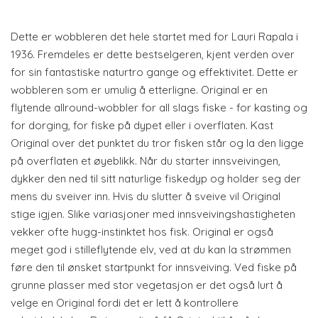
Dette er wobbleren det hele startet med for Lauri Rapala i
1936. Fremdeles er dette bestselgeren, kjent verden over
for sin fantastiske naturtro gange og effektivitet. Dette er
wobbleren som er umulig å etterligne. Original er en
flytende allround-wobbler for all slags fiske - for kasting og
for dorging, for fiske på dypet eller i overflaten. Kast
Original over det punktet du tror fisken står og la den ligge
på overflaten et øyeblikk. Når du starter innsveivingen,
dykker den ned til sitt naturlige fiskedyp og holder seg der
mens du sveiver inn. Hvis du slutter å sveive vil Original
stige igjen. Slike variasjoner med innsveivingshastigheten
vekker ofte hugg-instinktet hos fisk. Original er også
meget god i stilleflytende elv, ved at du kan la strømmen
føre den til ønsket startpunkt for innsveiving. Ved fiske på
grunne plasser med stor vegetasjon er det også lurt å
velge en Original fordi det er lett å kontrollere