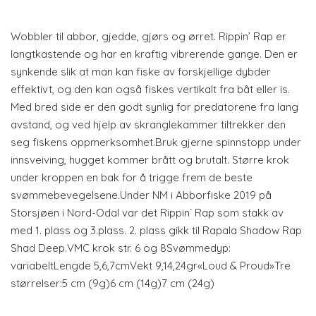
Wobbler til abbor, gjedde, gjørs og ørret. Rippin’ Rap er
langtkastende og har en kraftig vibrerende gange. Den er
synkende slik at man kan fiske av forskjellige dybder
effektivt, og den kan også fiskes vertikalt fra båt eller is.
Med bred side er den godt synlig for predatorene fra lang
avstand, og ved hjelp av skranglekammer tiltrekker den
seg fiskens oppmerksomhet.Bruk gjerne spinnstopp under
innsveiving, hugget kommer brått og brutalt. Større krok
under kroppen en bak for å trigge frem de beste
svømmebevegelsene.Under NM i Abborfiske 2019 på
Storsjøen i Nord-Odal var det Rippin` Rap som stakk av
med 1. plass og 3.plass. 2. plass gikk til Rapala Shadow Rap
Shad Deep.VMC krok str. 6 og 8Svømmedyp:
variabeltLengde 5,6,7cmVekt 9,14,24gr«Loud & Proud»Tre
størrelser:5 cm (9g)6 cm (14g)7 cm (24g)