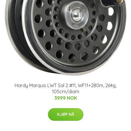
Hardy Marquis LWT Sal 2 #11, WF11+280m, 264g,
105cm/diam
3999 NOK
KJØP NÅ