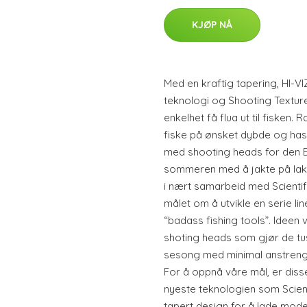
KJØP NÅ
Med en kraftig tapering, HI-VI
teknologi og Shooting Textur
enkelhet få flua ut til fisken.
fiske på ønsket dybde og hasti
med shooting heads for den E
sommeren med å jakte på laks 
i nært samarbeid med Scientif
målet om å utvikle en serie li
“badass fishing tools”. Ideen 
shoting heads som gjør de tus
sesong med minimal anstrenge
For å oppnå våre mål, er diss
nyeste teknologien som Scienti
tapert design for å lade mode