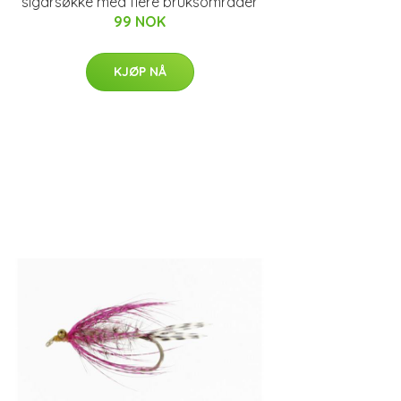
sigarsøkke med flere bruksområder
99 NOK
KJØP NÅ