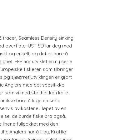
Z tracer, Seamless Density sinking
ed overflate. UST SD lar deg med
 Raskt og enkelt, og det er bare å
ghet. FFE har utviklet en ny serie
uropeiske fiskeren som tilbringer
og sjøørret!Utviklingen er gjort
ic Anglers med det spesifikke
ner som vi med stolthet kan kalle
var ikke bare å lage en serie
envis av kastene i løpet av en
lse, de burde fiske bra også.
e linene fullpakket med den
fic Anglers har å tilby; Kraftig
rne stenger. Svinger enkelt tunge