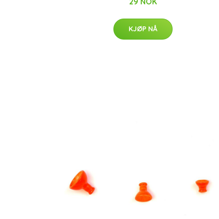
29 NOK
KJØP NÅ