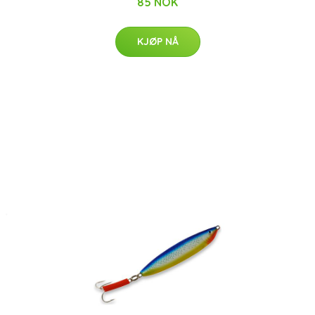
85 NOK
KJØP NÅ