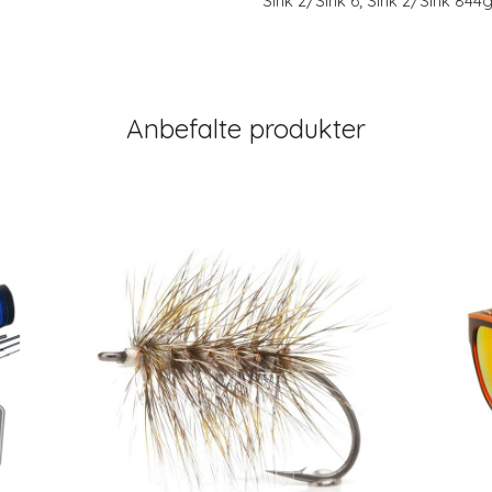
Sink 2/Sink 6; Sink 2/Sink 844
Anbefalte produkter