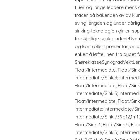
fluer og lange leadere mens 
tracer på bakenden av av klum
sving lengden og under dårli
sinking teknologien gir en s
forskjellige synkgradeneUvanl
og kontrollert presentasjon a
enkelt å løfte linen fra dypet 
SnøreklasseSynkgradVektLen
Float/Intermediate; Float/Sink 
Intermediate/Sink 3; Intermed
Float/Intermediate; Float/Sink 
Intermediate/Sink 3; Intermed
Float/Intermediate; Float/Sink 
Intermediate; Intermediate/Sin
Intermediate/Sink 739g12,1m10
Float/Sink 3; Float/Sink 5; Flo
Intermediate/Sink 3; Intermedi