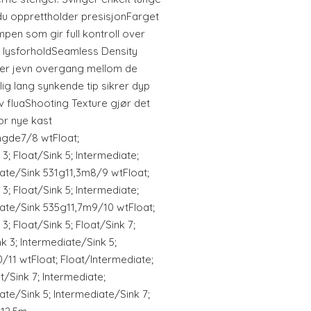
du opprettholder presisjonFarget
pen som gir full kontroll over
g lysforholdSeamless Density
uper jevn overgang mellom de
ig lang synkende tip sikrer dyp
v fluaShooting Texture gjør det
for nye kast
gde7/8 wtFloat;
3; Float/Sink 5; Intermediate;
iate/Sink 531g11,3m8/9 wtFloat;
3; Float/Sink 5; Intermediate;
iate/Sink 535g11,7m9/10 wtFloat;
3; Float/Sink 5; Float/Sink 7;
k 3; Intermediate/Sink 5;
/11 wtFloat; Float/Intermediate;
at/Sink 7; Intermediate;
ate/Sink 5; Intermediate/Sink 7;