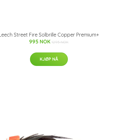
Leech Street Fire Solbrille Copper Premium+
995 NOK
1295 NOK
KJØP NÅ