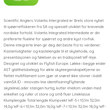
Scientific Anglers Volantis Intergrated er årets store nyhet
til sjøørretfiskeren fra SA og spesielt utviklet for krevende
nordiske forhold. Volantis Integrated Intermediate er din
prefererte flueline for sjøørret og andre kyst rovfisk.
Denne integrerte linen gir deg det beste fra to verdener:
Kastemuligheter og kastelengde til et skytehode, og
presentasjonen og følelsen av en tradisjonell WF-linje.
Designet og utviklet av Flyfish Europe. Løkke i begge ender
AST glatthetsbelegg for økte skyteegenskapeKjerne av
flettet multifilament som gjør at snøret ikke stivner i kaldt
vannSA ID - innovativ line identifiseringFlyttende
skytelineLader stangen hurtig, kutter imellom vinden med
enkelhet og ruller ut store og små fluer Lineklasse
Klumplengde Total lengde Klumpvekt WF-5-I 10,1m 32,0m
14,0g WF-6-I 10,1m 32,0m 16,0g WF-7-I 10,1m 32,0m 18,0g WF-