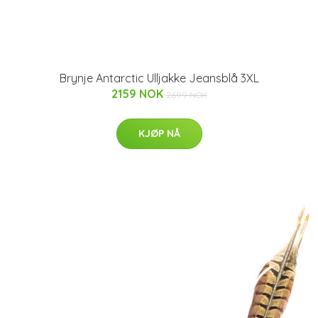
Brynje Antarctic Ulljakke Jeansblå 3XL
2159 NOK
2699 NOK
KJØP NÅ