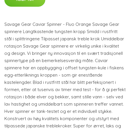
Savage Gear Caviar Spinner - Fluo Orange Savage Gear
spinnere Langtkastende tungsten kropp Smidd i rustfritt
stål i splittringene Tilpasset japansk treble krok Umiddelbar
rotasjon Savage Gear spinnere er virkelig unike i kvalitet
og design. Vi bringer ny innovasjon til en svært tradisjonell
spinnertype på en bemerkelsesverdig måte. Caviar
spinnere har en oppbygging i offset tungsten-kule i fiskens
egg-etterliknings kroppen - som gir enestående
kastelengder. Blad i rustfritt stål har blitt perfeksjonert i
formen, etter at tusenvis av timer med test - for å gi perfekt
rotasjon i både elver og bekker, samt stille vann - selv ved
lav hastighet og umiddelbart som spinneren treffer vannet.
Hver spinner er tank-testet og er et individuell stykke.
Konstruert av høy kvalitets komponenter og utstyrt med
tilpassede japanske treblekroker. Super for ørret, laks og