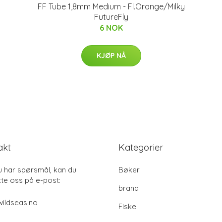
FF Tube 1,8mm Medium - Fl.Orange/Milky
FutureFly
6 NOK
KJØP NÅ
akt
Kategorier
u har spørsmål, kan du
Bøker
te oss på e-post:
brand
ildseas.no
Fiske