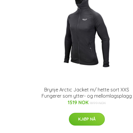
Brynje Arctic Jacket m/ hette sort XXS
Fungerer som ytter- og mellomlagsplagg
1519 NOK
1899 NOK
KJØP NÅ