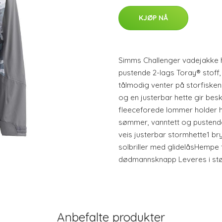
KJØP NÅ
Simms Challenger vadejakke 
pustende 2-lags Toray® stoff,
tålmodig venter på storfisken
og en justerbar hette gir bes
fleeceforede lommer holder 
sømmer, vanntett og pustend
veis justerbar stormhette1 br
solbriller med glidelåsHempe f
dødmannsknapp Leveres i stør
Anbefalte produkter