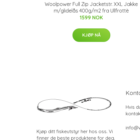
Woolpower Full Zip Jacketstr. XXL Jakke
m/glidelås 400g/m2 fra Ullfrottè
1599 NOK
KJØP NÅ
Kont
Hvis d
kontak
info@w
Kjøp ditt fiskeutstyr her hos oss. Vi
finner de beste produktene for deg.