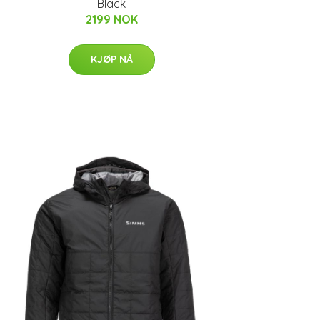
Black
2199 NOK
KJØP NÅ