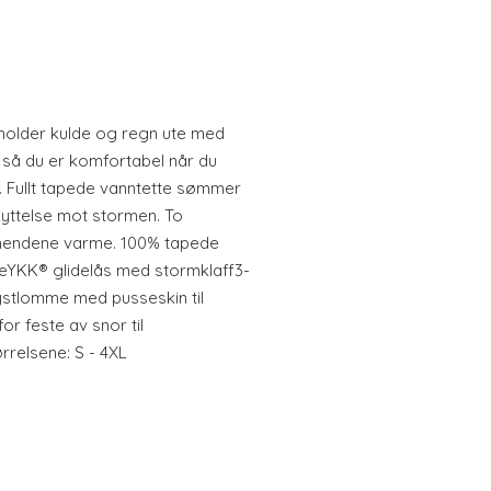
holder kulde og regn ute med
 så du er komfortabel når du
. Fullt tapede vanntette sømmer
kyttelse mot stormen. To
hendene varme. 100% tapede
eYKK® glidelås med stormklaff3-
ystlomme med pusseskin til
or feste av snor til
relsene: S - 4XL