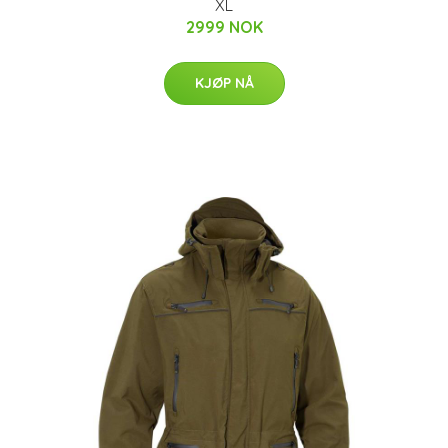
XL
2999 NOK
KJØP NÅ