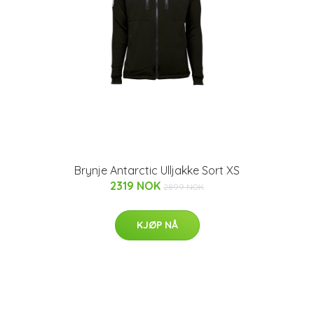
Brynje Antarctic Ulljakke Sort XS
2319 NOK
2899 NOK
KJØP NÅ