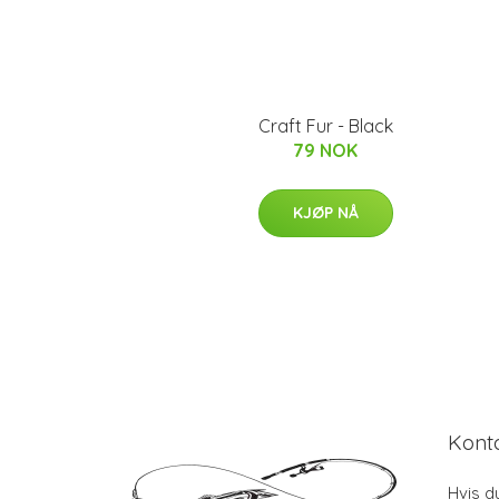
Craft Fur - Black
79 NOK
KJØP NÅ
Kont
Hvis d