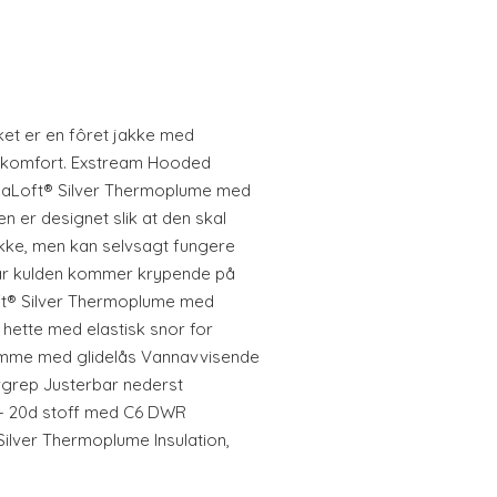
t er en fôret jakke med
g komfort. Exstream Hooded
maLoft® Silver Thermoplume med
 er designet slik at den skal
kke, men kan selvsagt fungere
 når kulden kommer krypende på
ft® Silver Thermoplume med
hette med elastisk snor for
lomme med glidelås Vannavvisende
grep Justerbar nederst
 - 20d stoff med C6 DWR
Silver Thermoplume Insulation,