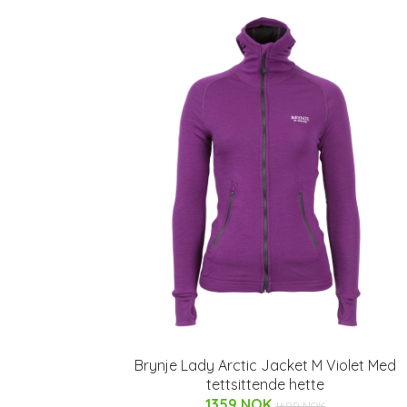
Brynje Lady Arctic Jacket M Violet Med
tettsittende hette
1359 NOK
1699 NOK