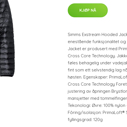
KJØP NÅ
Simms Exstream Hooded Jacke
enestående funksjonalitet o
Jacket er produsert med Pri
Cross Core Technology. Jakken
føles behagelig under vadeja
fint som ett selvstendig lag
høsten. Egenskaper: PrimaLo
Cross Core Technology Foret 
justering av åpningen Bryst
mansjetter med tommelfinger
Tekonologi: Øvre: 100% nylon
Fôring/isolasjon: PrimaLoft® 
fyllingsgrad: 120g