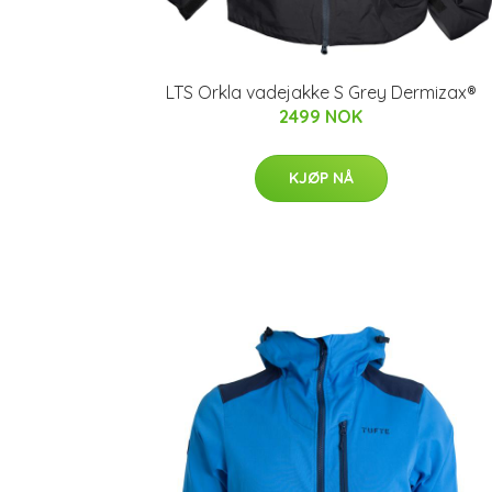
LTS Orkla vadejakke S Grey Dermizax®
2499 NOK
KJØP NÅ