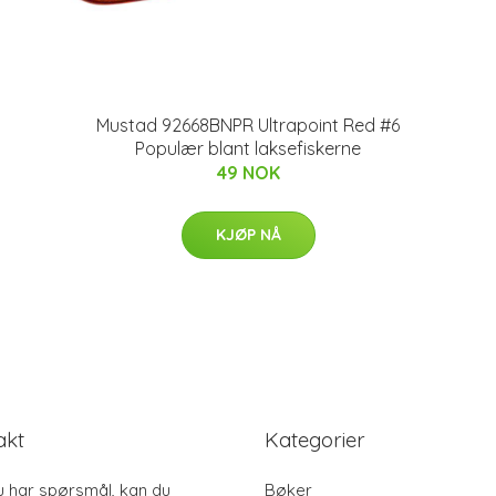
Mustad 92668BNPR Ultrapoint Red #6
Populær blant laksefiskerne
49 NOK
KJØP NÅ
akt
Kategorier
u har spørsmål, kan du
Bøker