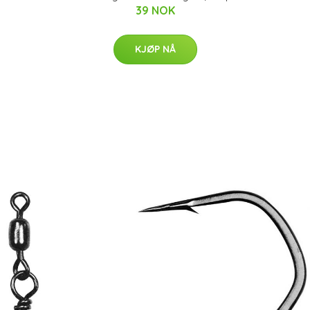
39 NOK
KJØP NÅ