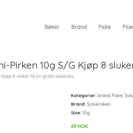
Bøker
Brand
Fiske
Flue
i-Pirken 10g S/G Kjøp 8 sluker
Kjøp 8 sluker få en gratis slukboks
Kategorier:
brand
,
Fiske
,
Sol
Brand:
Solvkroken
Size:
10g
69 NOK