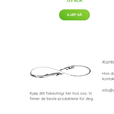
135 NOK
KJØP NÅ
Kont
Hvis d
kontak
info@w
Kjøp ditt fiskeutstyr her hos oss. Vi
finner de beste produktene for deg.