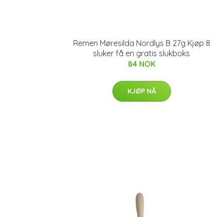
Remen Møresilda Nordlys B 27g Kjøp 8
sluker få en gratis slukboks
84 NOK
KJØP NÅ