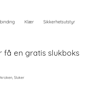
binding
Klær
Sikkerhetsutstyr
 få en gratis slukboks
vkroken
,
Sluker