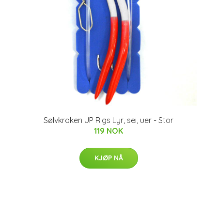
Sølvkroken UP Rigs Lyr, sei, uer - Stor
119 NOK
KJØP NÅ