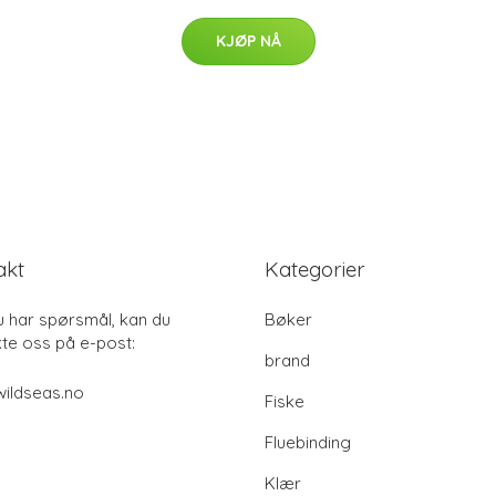
KJØP NÅ
akt
Kategorier
u har spørsmål, kan du
Bøker
te oss på e-post:
brand
ildseas.no
Fiske
Fluebinding
Klær