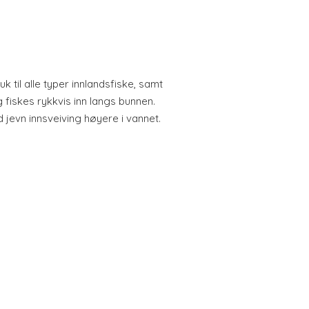
k til alle typer innlandsfiske, samt
g fiskes rykkvis inn langs bunnen.
 jevn innsveiving høyere i vannet.