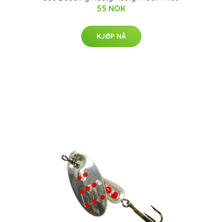
55 NOK
KJØP NÅ