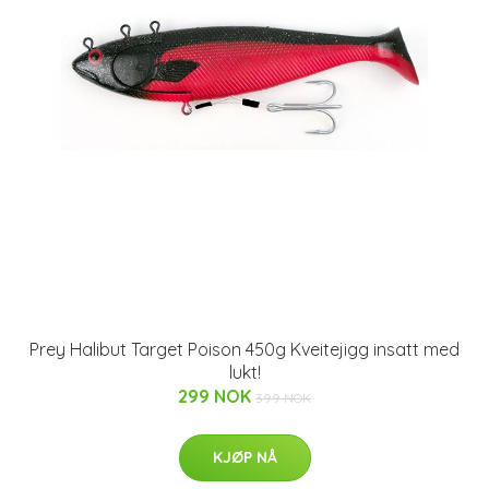
Prey Halibut Target Poison 450g Kveitejigg insatt med
lukt!
299 NOK
399 NOK
KJØP NÅ