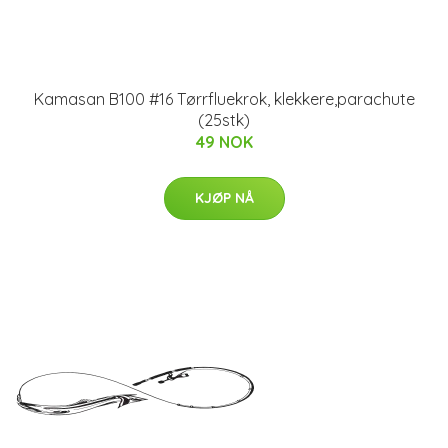
Kamasan B100 #16 Tørrfluekrok, klekkere,parachute
(25stk)
49 NOK
KJØP NÅ