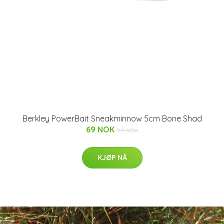
Berkley PowerBait Sneakminnow 5cm Bone Shad
69 NOK
99 NOK
KJØP NÅ