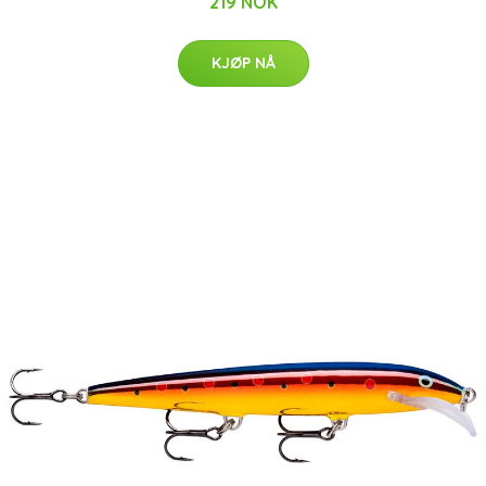
219 NOK
KJØP NÅ