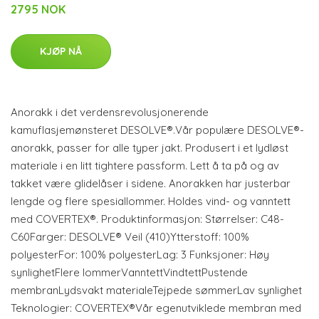
2795 NOK
KJØP NÅ
Anorakk i det verdensrevolusjonerende
kamuflasjemønsteret DESOLVE®.Vår populære DESOLVE®-
anorakk, passer for alle typer jakt. Produsert i et lydløst
materiale i en litt tightere passform. Lett å ta på og av
takket være glidelåser i sidene. Anorakken har justerbar
lengde og flere spesiallommer. Holdes vind- og vanntett
med COVERTEX®. Produktinformasjon: Størrelser: C48-
C60Farger: DESOLVE® Veil (410)Ytterstoff: 100%
polyesterFor: 100% polyesterLag: 3 Funksjoner: Høy
synlighetFlere lommerVanntettVindtettPustende
membranLydsvakt materialeTejpede sømmerLav synlighet
Teknologier: COVERTEX®Vår egenutviklede membran med