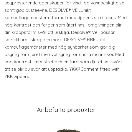
høypresterende egenskaper for vind- og vannbeskyttelse
samt god pusteevne. DESOLVE® VEILUnikt
kamouflagemönster utformat med djurens syn i fokus. Med
hög kontrast och färger som återfinns i omgivningen blir
din kroppsform svår att urskilja. Desolve® Veil passar
särskilt bra i skog och mark. DESOLVE® FIREUnikt
kamouflagemönster med hög synbarhet som gör dig
osynlig för djuret men väl synlig för andra människor. Med
hög kontrast i mönstret och en färg som djuret har svårt
att se blir du svår att upptäcka. YKK®Garment fitted with
YKK zippers.
Anbefalte produkter