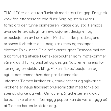
TMC 112Y er en lett tørrfluekrok med stort fint gap. En typisk
krok for lettdressede cdc-fluer. Seig og sterk i wire i
forhold til den tynne diameteren. Pakke a 20 stk. Tiemcos
avanserte teknologi har revolusjonert designen og
produksjonen av fluekroker. Med sin unike produksjons
prosess forbedrer de stadig krokenes egenskaper.
Mottoet Think in the Field reflekterer godt Tiemcos mål om
å kontinuerlig utvikle fluefiskeprodukter som imøtekommer
våre krav til funksjonalitet og design. Naturen er arena for
læring og produktutvikling. Fisken, fiskesituasjonen og
byttet bestemmer hvordan produktene skal
utformes.Tiemco kroker er kjemisk herdet og sylskarpe.
Krokene er nøye tilpasset bruksområdet med tanke på
spenst, styrke og vekt. Om du er på jakt etter en krok til
tarponfiske eller en fjærmygg puppe, kan du være trygg på
at Tiemco har en krok for deg.