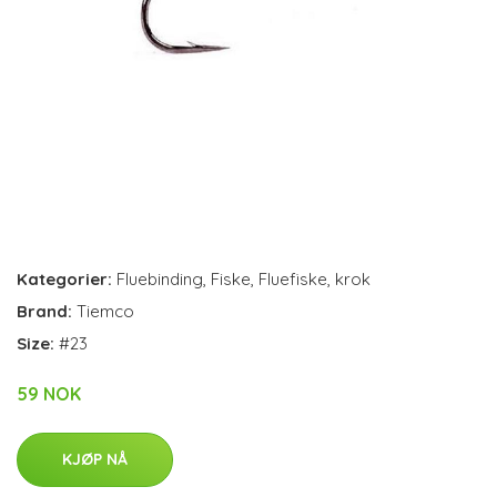
Kategorier:
Fluebinding
,
Fiske
,
Fluefiske
,
krok
Brand:
Tiemco
Size:
#23
59 NOK
KJØP NÅ