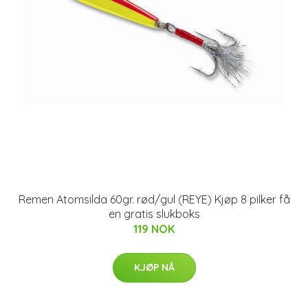
Remen Atomsilda 60gr. rød/gul (REYE) Kjøp 8 pilker få
en gratis slukboks
119 NOK
KJØP NÅ