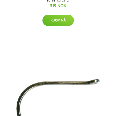
lommetang
319 NOK
KJØP NÅ