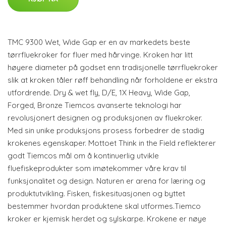
TMC 9300 Wet, Wide Gap er en av markedets beste
tørrfluekroker for fluer med hårvinge. Kroken har litt
høyere diameter på godset enn tradisjonelle tørrfluekroker
slik at kroken tåler røff behandling når forholdene er ekstra
utfordrende. Dry & wet fly, D/E, 1X Heavy, Wide Gap,
Forged, Bronze Tiemcos avanserte teknologi har
revolusjonert designen og produksjonen av fluekroker.
Med sin unike produksjons prosess forbedrer de stadig
krokenes egenskaper. Mottoet Think in the Field reflekterer
godt Tiemcos mål om å kontinuerlig utvikle
fluefiskeprodukter som imøtekommer våre krav til
funksjonalitet og design. Naturen er arena for læring og
produktutvikling. Fisken, fiskesituasjonen og byttet
bestemmer hvordan produktene skal utformes.Tiemco
kroker er kjemisk herdet og sylskarpe. Krokene er nøye