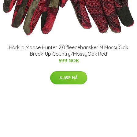
Härkila Moose Hunter 2.0 fleecehansker M MossyOak
Break-Up Country/MossyOak Red
699 NOK
KJØP NÅ