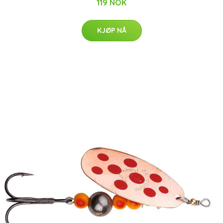
119 NOK
KJØP NÅ