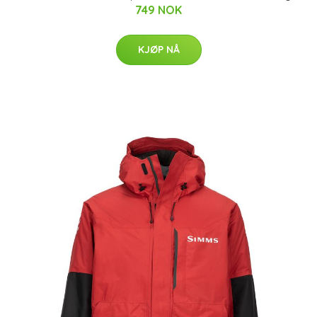
749 NOK
KJØP NÅ