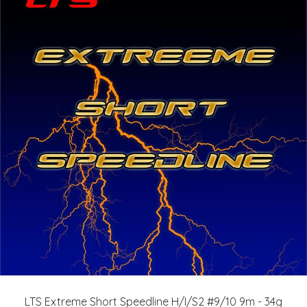
LTS Extreme Short Speedline H/I/S2 #9/10 9m - 34g