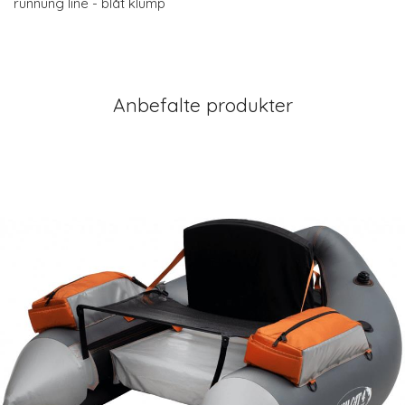
runnung line - blåt klump
Anbefalte produkter