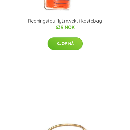
Redningstau flyt.m.vekt i kastebag
639 NOK
KJØP NÅ