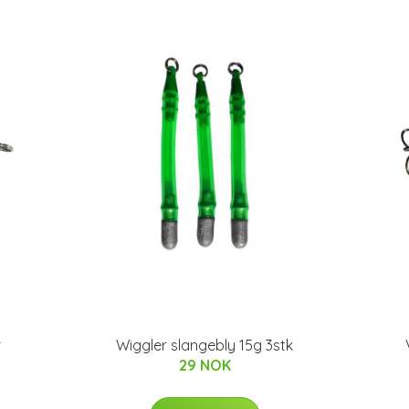
r
Wiggler slangebly 15g 3stk
29 NOK