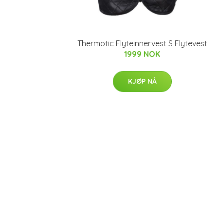
Thermotic Flyteinnervest S Flytevest
1999 NOK
KJØP NÅ