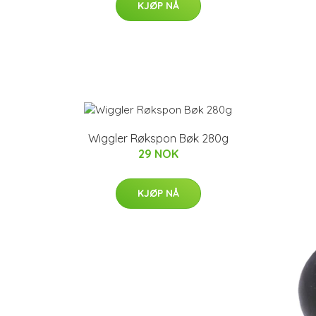
KJØP NÅ
Wiggler Røkspon Bøk 280g
29 NOK
KJØP NÅ