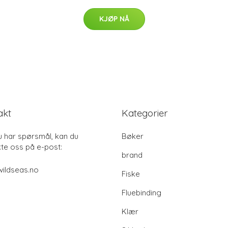
KJØP NÅ
akt
Kategorier
u har spørsmål, kan du
Bøker
te oss på e-post:
brand
ildseas.no
Fiske
Fluebinding
Klær