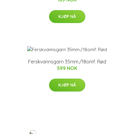
KJØP NÅ
Ferskvannsgarn 35mm./18omf. Rød
599 NOK
KJØP NÅ